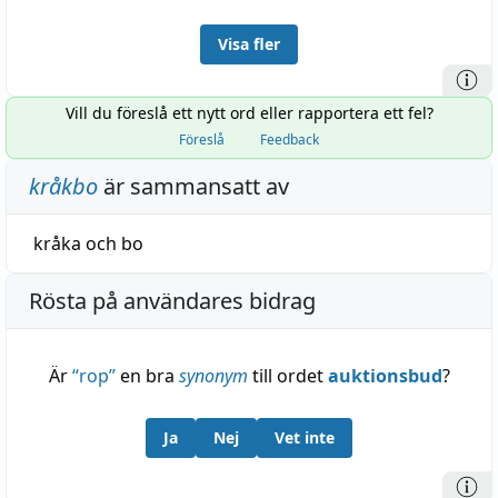
Visa fler
Vill du föreslå ett nytt ord eller rapportera ett fel?
Föreslå
Feedback
kråkbo
är sammansatt av
kråka
och
bo
Rösta på användares bidrag
Är
“
rop
”
en bra
synonym
till ordet
auktionsbud
?
Ja
Nej
Vet inte