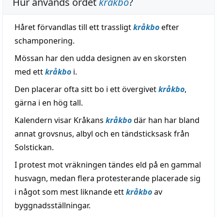
Hur används ordet
kråkbo
?
Håret förvandlas till ett trassligt
kråkbo
efter
schamponering.
Mössan har den udda designen av en skorsten
med ett
kråkbo
i.
Den placerar ofta sitt bo i ett övergivet
kråkbo
,
gärna i en hög tall.
Kalendern visar Kråkans
kråkbo
där han har bland
annat grovsnus, albyl och en tändsticksask från
Solstickan.
I protest mot vräkningen tändes eld på en gammal
husvagn, medan flera protesterande placerade sig
i något som mest liknande ett
kråkbo
av
byggnadsställningar.