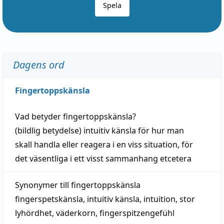
Spela
Dagens ord
Fingertoppskänsla
Vad betyder
fingertoppskänsla
?
(
bildlig
betydelse)
intuitiv
känsla
för hur man
skall
handla
eller
reagera
i en viss
situation
, för
det väsentliga i ett visst
sammanhang
etcetera
Synonymer till
fingertoppskänsla
fingerspetskänsla
,
intuitiv känsla
,
intuition
,
stor
lyhördhet
,
väderkorn
,
fingerspitzengefühl