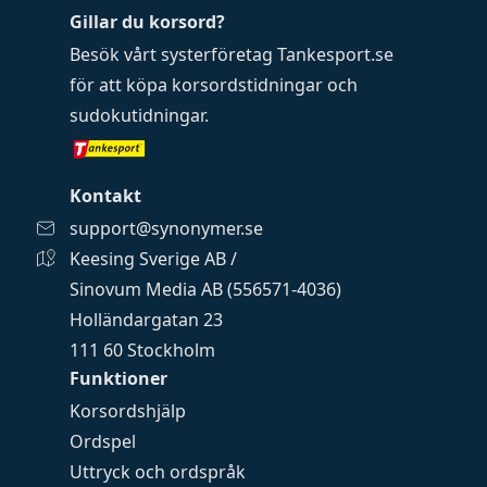
Gillar du korsord?
Besök vårt systerföretag
Tankesport.se
för att köpa
korsordstidningar
och
sudokutidningar
.
Kontakt
support@synonymer.se
Keesing Sverige AB /
Sinovum Media AB (556571-4036)
Holländargatan 23
111 60 Stockholm
Funktioner
Korsordshjälp
Ordspel
Uttryck och ordspråk