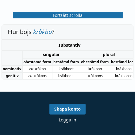
Fortsätt scrolla
Hur böjs
kråkbo
?
substantiv
singular
plural
obestämd form
bestämd form
obestämd form
bestämd for
nominativ
ett
kråkbo
kråkboet
kråkbon
kråkbona
genitiv
ett
kråkbos
kråkboets
kråkbons
kråkbonas
Skapa konto
Logga in