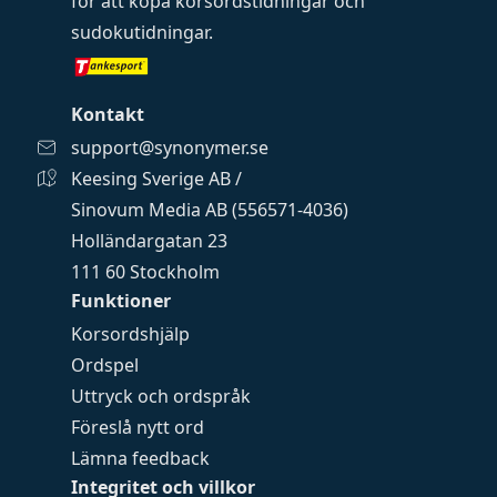
för att köpa
korsordstidningar
och
sudokutidningar
.
Kontakt
support@synonymer.se
Keesing Sverige AB /
Sinovum Media AB (556571-4036)
Holländargatan 23
111 60 Stockholm
Funktioner
Korsordshjälp
Ordspel
Uttryck och ordspråk
Föreslå nytt ord
Lämna feedback
Integritet och villkor