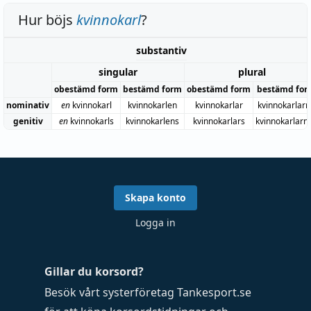
Hur böjs
kvinnokarl
?
substantiv
singular
plural
obestämd form
bestämd form
obestämd form
bestämd for
nominativ
en
kvinnokarl
kvinnokarlen
kvinnokarlar
kvinnokarlar
genitiv
en
kvinnokarls
kvinnokarlens
kvinnokarlars
kvinnokarlarn
Skapa konto
Logga in
Gillar du korsord?
Besök vårt systerföretag
Tankesport.se