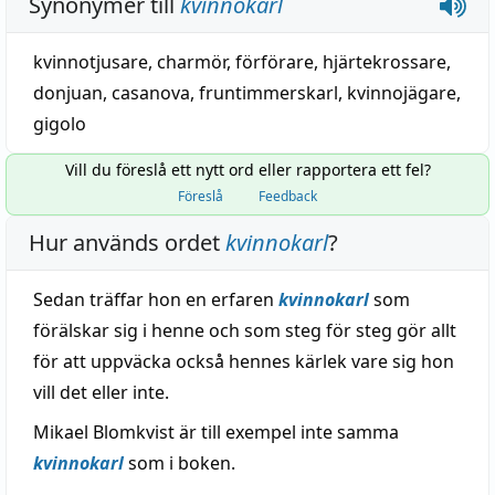
Synonymer till
kvinnokarl
kvinnotjusare
,
charmör
,
förförare
,
hjärtekrossare
,
donjuan
,
casanova
,
fruntimmerskarl
,
kvinnojägare
,
gigolo
Vill du föreslå ett nytt ord eller rapportera ett fel?
Föreslå
Feedback
Hur används ordet
kvinnokarl
?
Sedan träffar hon en erfaren
kvinnokarl
som
förälskar sig i henne och som steg för steg gör allt
för att uppväcka också hennes kärlek vare sig hon
vill det eller inte.
Mikael Blomkvist är till exempel inte samma
kvinnokarl
som i boken.