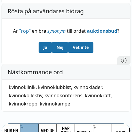
Rösta på användares bidrag
Är
“
rop
”
en bra
synonym
till ordet
auktionsbud
?
Ja
Nej
Vet inte
Nästkommande ord
kvinnoklinik
,
kvinnoklubbist
,
kvinnokläder
,
kvinnokollektiv
,
kvinnokonferens
,
kvinnokraft
,
kvinnokropp
,
kvinnokämpe