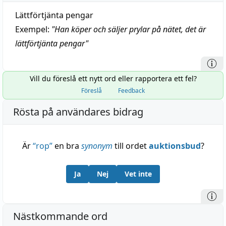
Lättförtjänta pengar
Exempel:
"
Han köper och säljer prylar på nätet, det är
lättförtjänta pengar
"
Vill du föreslå ett nytt ord eller rapportera ett fel?
Föreslå
Feedback
Rösta på användares bidrag
Är
“
rop
”
en bra
synonym
till ordet
auktionsbud
?
Ja
Nej
Vet inte
Nästkommande ord