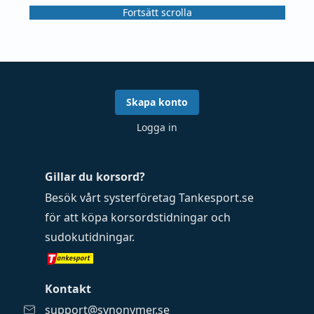
Fortsätt scrolla
Skapa konto
Logga in
Gillar du korsord?
Besök vårt systerföretag
Tankesport.se
för att köpa
korsordstidningar
och
sudokutidningar
.
Kontakt
support@synonymer.se