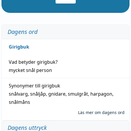
Dagens ord
Girigbuk
Vad betyder
girigbuk
?
mycket
snål
person
Synonymer till
girigbuk
snålvarg
,
snåljåp
,
gnidare
,
smulgråt
,
harpagon
,
snålmåns
Läs mer om dagens ord
Dagens uttryck