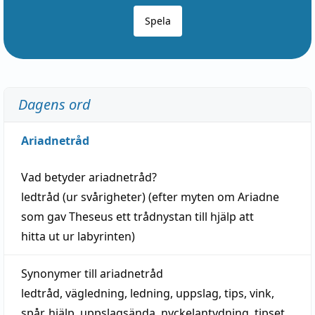
Spela
Dagens ord
Ariadnetråd
Vad betyder
ariadnetråd
?
ledtråd
(ur svårigheter) (efter myten om Ariadne
som gav Theseus ett trådnystan till
hjälp
att
hitta
ut ur labyrinten)
Synonymer till
ariadnetråd
ledtråd
,
vägledning
,
ledning
,
uppslag
,
tips
,
vink
,
spår
,
hjälp
,
uppslagsända
, nyckelantydning,
tipset
,