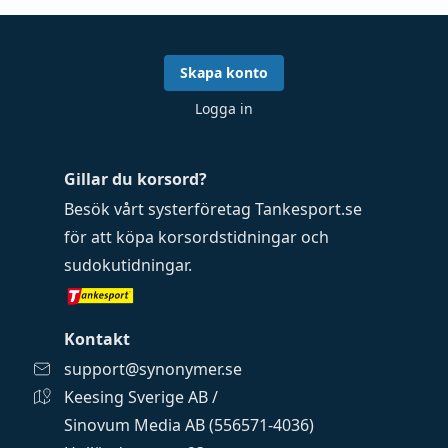
Skapa konto
Logga in
Gillar du korsord?
Besök vårt systerföretag
Tankesport.se
för att köpa
korsordstidningar
och
sudokutidningar
.
Kontakt
support@synonymer.se
Keesing Sverige AB /
Sinovum Media AB (556571-4036)