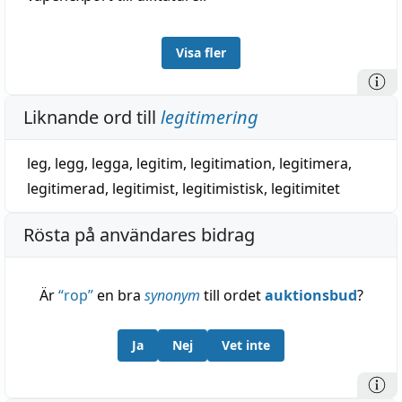
Visa fler
Liknande ord till
legitimering
leg
,
legg
,
legga
,
legitim
,
legitimation
,
legitimera
,
legitimerad
,
legitimist
,
legitimistisk
,
legitimitet
Rösta på användares bidrag
Är
“
rop
”
en bra
synonym
till ordet
auktionsbud
?
Ja
Nej
Vet inte