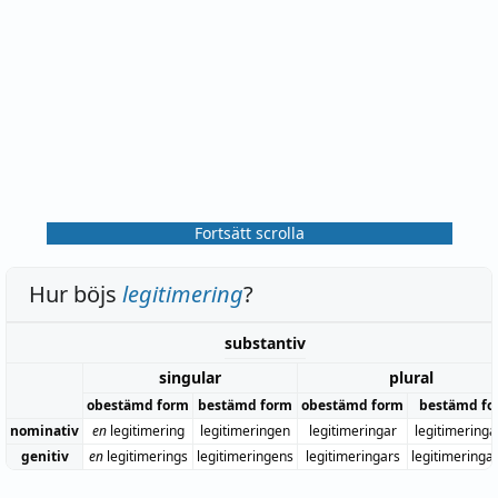
Fortsätt scrolla
Hur böjs
legitimering
?
substantiv
singular
plural
obestämd form
bestämd form
obestämd form
bestämd fo
nominativ
en
legitimering
legitimeringen
legitimeringar
legitimering
genitiv
en
legitimerings
legitimeringens
legitimeringars
legitimeringa