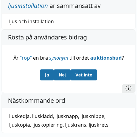
ljusinstallation
är sammansatt av
ljus
och
installation
Rösta på användares bidrag
Är
“
rop
”
en bra
synonym
till ordet
auktionsbud
?
Ja
Nej
Vet inte
Nästkommande ord
ljuskedja
,
ljusklädd
,
ljusknapp
,
ljusknippe
,
ljuskopia
,
ljuskopiering
,
ljuskrans
,
ljuskrets