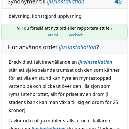
Synonymer till
ljusinstallation
belysning
,
konstgjord upplysning
Vill du föreslå ett nytt ord eller rapportera ett fel?
Föreslå
Feedback
Hur används ordet
ljusinstallation
?
Bredvid ett tält innehållande en
ljusinstallation
står ett självspelande trumset och den som känner
för att vila en stund kan hyra en myntastoppad
vattenpipa och blicka ut över den lilla sjön som
ryms i stenbrottet, allt för priset av en drom (i
stadens bank kan man växla till sig en drom för 25
kronor).
Tavlor och roliga möbler ställs ut och i källaren
skapar en
ljusinstallation
skuggor som återkastas