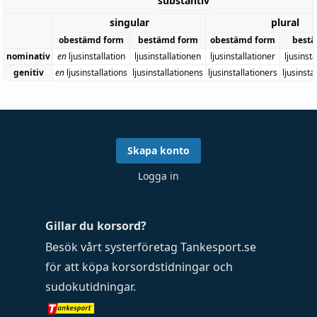
substantiv
singular
plural
obestämd form
bestämd form
obestämd form
bestä
nominativ
en
ljusinstallation
ljusinstallationen
ljusinstallationer
ljusinst
genitiv
en
ljusinstallations
ljusinstallationens
ljusinstallationers
ljusinsta
Skapa konto
Logga in
Gillar du korsord?
Besök vårt systerföretag
Tankesport.se
för att köpa
korsordstidningar
och
sudokutidningar
.