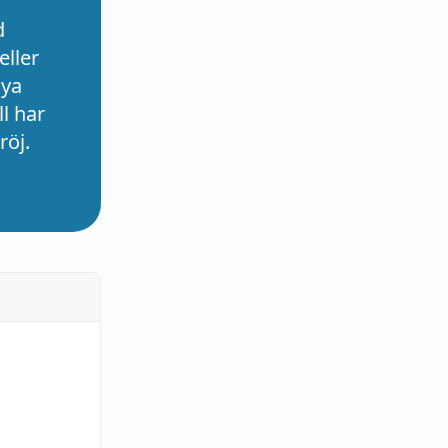
d
eller
nya
l har
röj.