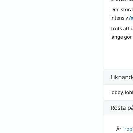
Den stora
intensiv
l
Trots att
länge gör
Liknande
lobby
,
lob
Rösta p
Är
“
rop