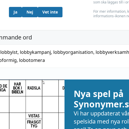
som ska läggas till i o
För mer information, k
Ja
Nej
Vet inte
informations-ikonen n
mmande ord
,
lobbyist
,
lobbykampanj
,
lobbyorganisation
,
lobbyverksamh
bformig
,
lobotomera
Nya spel på
Synonymer.s
Vi har uppdaterat vå
spelsida med nya rol