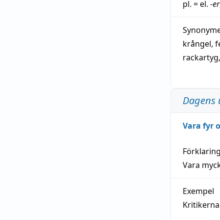
pl. = el.
-er
Synonymer
krångel
,
f
rackartyg
Dagens 
Vara fyr
Förklarin
Vara myck
Exempel
Kritikern