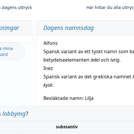
 dagens uttryck
Här hittar du alla uttry
kningar
Dagens namnsdag
Alfons
a mina
Spansk variant av ett tyskt namn som b
kord
betydelseelementen
ädel
och
ivrig
.
Inez
Spansk variant av det grekiska namnet 
kysk
.
Besläktade namn:
Lilja
s
lobbying
?
substantiv