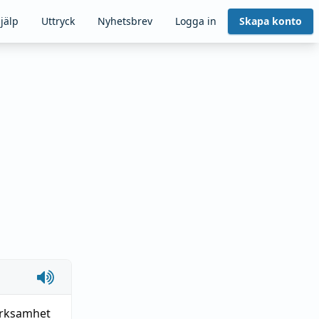
jälp
Uttryck
Nyhetsbrev
Logga in
Skapa konto
erksamhet