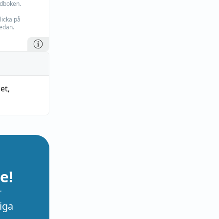
rdboken.
licka på
edan.
et
,
e!
r
iga