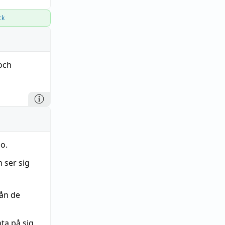
ck
och
o.
n ser sig
rån de
ta på sig.