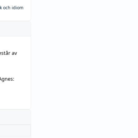
ck och idiom
estår av
Agnes: