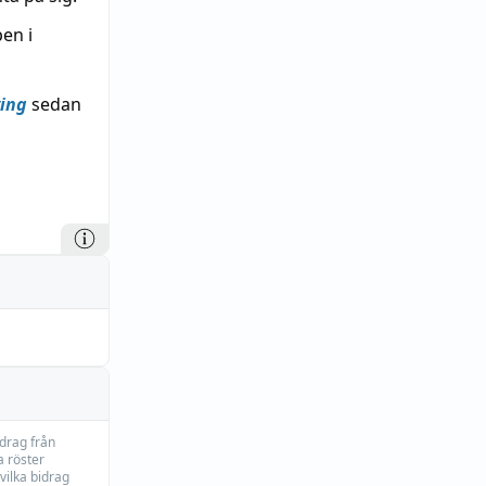
en i
ing
sedan
idrag från
 röster
vilka bidrag