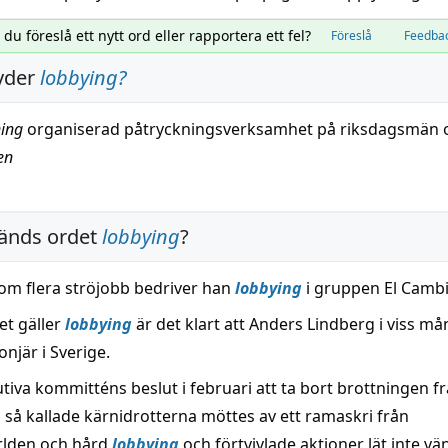
l du föreslå ett nytt ord eller rapportera ett fel?
Föreslå
Feedba
yder
lobbying
?
ing
organiserad
påtryckningsverksamhet på riksdagsmän 
en
änds ordet
lobbying
?
 om flera ströjobb bedriver han
lobbying
i gruppen El Cambi
et gäller
lobbying
är det klart att Anders Lindberg i viss må
njär i Sverige.
tiva kommitténs beslut i februari att ta bort brottningen f
 så kallade kärnidrotterna möttes av ett ramaskri från
rlden och hård
lobbying
och förtvivlade aktioner lät inte vän