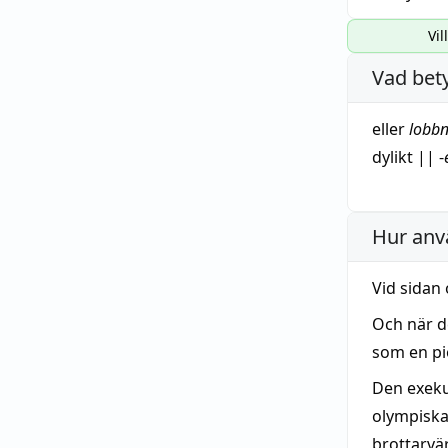
Vil
Vad bet
eller
lobbn
dylikt
||
-
Hur anv
Vid sidan
Och när d
som en pio
Den exeku
olympiska
brottarvä