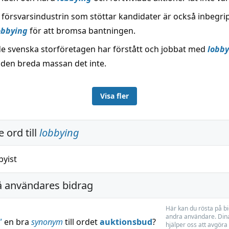
 försvarsindustrin som stöttar kandidater är också inbegrip
obbying
för att bromsa bantningen.
 de svenska storföretagen har förstått och jobbat med
lobby
 den breda massan det inte.
Visa fler
 ord till
lobbying
byist
å användares bidrag
Här kan du rösta på b
andra användare. Dina
”
en bra
synonym
till ordet
auktionsbud
?
hjälper oss att avgöra 