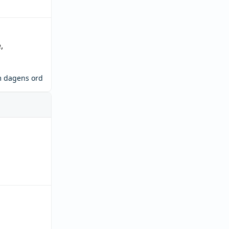
e
,
m dagens ord