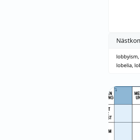
Nästko
lobbyism
lobelia
,
lo