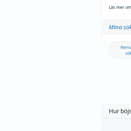
Läs mer om
Mina sö
Rens
sö
Hur böj