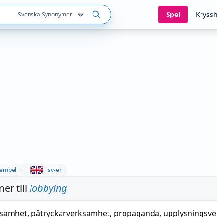
Spel
Kryssh
Svenska Synonymer
empel
sv-en
er till
lobbying
ksamhet
, påtryckarverksamhet,
propaganda
,
upplysningsv