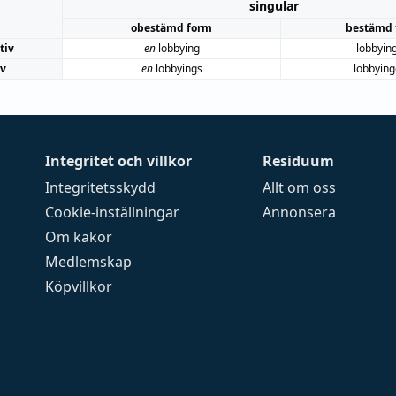
singular
obestämd form
bestämd 
tiv
en
lobbying
lobbyin
iv
en
lobbyings
lobbyin
Integritet och villkor
Residuum
Integritetsskydd
Allt om oss
Cookie-inställningar
Annonsera
Om kakor
Medlemskap
Köpvillkor