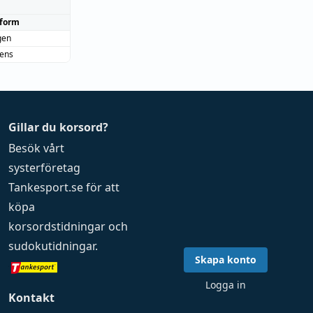
form
gen
gens
Gillar du korsord?
Besök vårt
systerföretag
Tankesport.se
för att
köpa
korsordstidningar
och
sudokutidningar
.
Skapa konto
Logga in
Kontakt