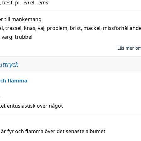
, best. pl.
-en
el.
-erna
 till
mankemang
el
,
trassel
,
knas
,
vaj
,
problem
,
brist
,
mackel
,
missförhålland
,
varg
,
trubbel
Läs mer o
uttryck
 och flamma
g
et entusiastisk över något
a är fyr och flamma över det senaste albumet