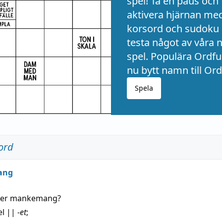
spel! Ta en paus och
aktivera hjärnan me
korsord och sudoku 
testa något av våra 
spel. Populära Ordful
nu bytt namn till Ord
Spela
ord
ang
der
mankemang
?
el
||
-et
;