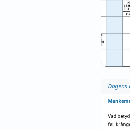
Dagens 
Mankem
Vad bety
fel
,
krång