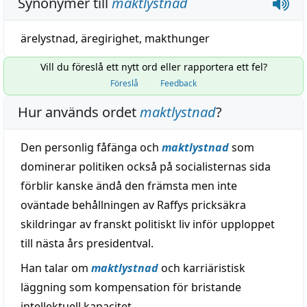
Synonymer till
maktlystnad
ärelystnad
,
äregirighet
,
makthunger
Vill du föreslå ett nytt ord eller rapportera ett fel?
Föreslå
Feedback
Hur används ordet
maktlystnad
?
Den personlig fåfänga och
maktlystnad
som
dominerar politiken också på socialisternas sida
förblir kanske ändå den främsta men inte
oväntade behållningen av Raffys pricksäkra
skildringar av franskt politiskt liv inför upploppet
till nästa års presidentval.
Han talar om
maktlystnad
och karriäristisk
läggning som kompensation för bristande
intellektuell kapacitet.