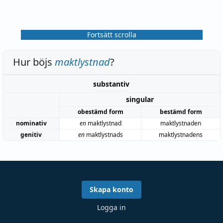
Fortsätt scrolla
Hur böjs
maktlystnad
?
substantiv
singular
obestämd form
bestämd form
nominativ
en
maktlystnad
maktlystnaden
genitiv
en
maktlystnads
maktlystnadens
Skapa konto
Logga in