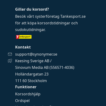
Gillar du korsord?
Besök vårt systerföretag
Tankesport.se
för att köpa
korsordstidningar
och
sudokutidningar
.
Kontakt
support@synonymer.se
Keesing Sverige AB /
Sinovum Media AB (556571-4036)
Holländargatan 23
111 60 Stockholm
Funktioner
Korsordshjälp
Ordspel