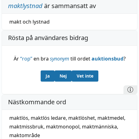
maktlystnad
är sammansatt av
makt
och
lystnad
Rösta på användares bidrag
Är
“
rop
”
en bra
synonym
till ordet
auktionsbud
?
Ja
Nej
Vet inte
Nästkommande ord
maktlös
,
maktlös ledare
,
maktlöshet
,
maktmedel
,
maktmissbruk
,
maktmonopol
,
maktmänniska
,
maktområde