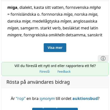
miga
, dialekt, kasta sitt vatten, fornsvenska
mīgha
= fornisländska o. fornnorska
míga
, norska
miga
,
danska
mige
, medellågtyska
mîgen
, anglosaxiska
mígan
, samgerm. starkt verb, besläktat med latin
mingere
, forngrekiska
omikheĩn
detsamma, sanskrit
mēhati
, låter droppa, med motsvarande i iranska,
Visa mer
armen. o. slavobalt. språk, alltså urgammalt
indoeuropeiskt ord. Sedermera i nygerm. språk
oftast ersatt av olika barnspråksbildningar (jämför
Vill du föreslå ett nytt ord eller rapportera ett fel?
pinka) eller omskrivningar. — Nomen agentis:
Föreslå
Feedback
svenska dialekt
mege
, könsdel på djur, norska
mige
,
Rösta på användares bidrag
danska dialekt
-mie
(se under pinka).
Är
“
rop
”
en bra
synonym
till ordet
auktionsbud
?