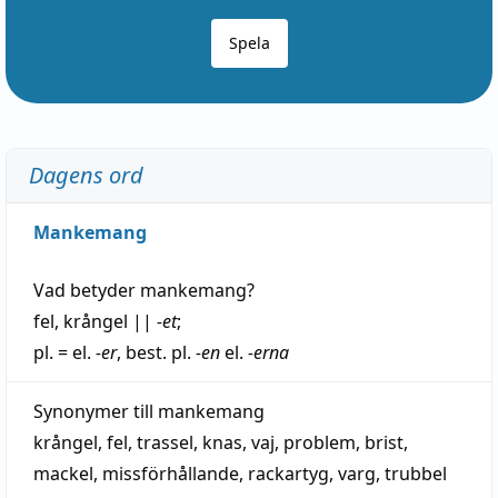
Spela
Dagens ord
Mankemang
Vad betyder
mankemang
?
fel
,
krångel
||
-et
;
pl. = el.
-er
, best. pl.
-en
el.
-erna
Synonymer till
mankemang
krångel
,
fel
,
trassel
,
knas
,
vaj
,
problem
,
brist
,
mackel
,
missförhållande
,
rackartyg
,
varg
,
trubbel