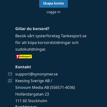
Skapa konto
Logga in
Gillar du korsord?
Besök vårt systerföretag
Tankesport.se
för att köpa
korsordstidningar
och
sudokutidningar
.
Kontakt
support@synonymer.se
Keesing Sverige AB /
Sinovum Media AB (556571-4036)
Holländargatan 23
111 60 Stockholm