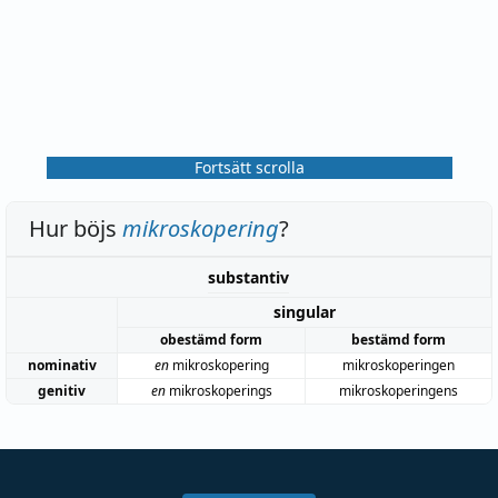
Fortsätt scrolla
Hur böjs
mikroskopering
?
substantiv
singular
obestämd form
bestämd form
nominativ
en
mikroskopering
mikroskoperingen
genitiv
en
mikroskoperings
mikroskoperingens