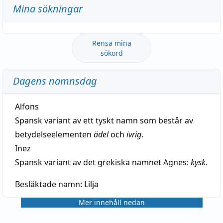
Mina sökningar
Rensa mina
sökord
Dagens namnsdag
Alfons
Spansk variant av ett tyskt namn som består av
betydelseelementen
ädel
och
ivrig
.
Inez
Spansk variant av det grekiska namnet Agnes:
kysk
.
Besläktade namn:
Lilja
Mer innehåll nedan