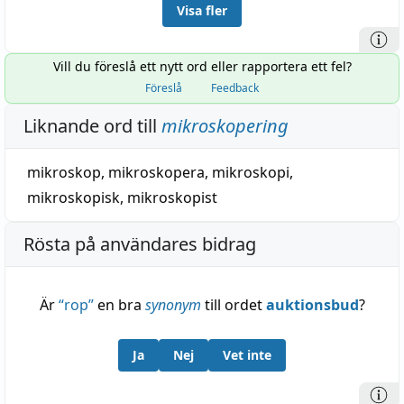
Visa fler
Vill du föreslå ett nytt ord eller rapportera ett fel?
Föreslå
Feedback
Liknande ord till
mikroskopering
mikroskop
,
mikroskopera
,
mikroskopi
,
mikroskopisk
,
mikroskopist
Rösta på användares bidrag
Är
“
rop
”
en bra
synonym
till ordet
auktionsbud
?
Ja
Nej
Vet inte