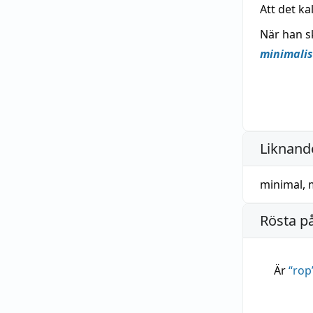
Att det k
När han s
minimali
Liknande
minimal
,
Rösta p
Är
“
rop