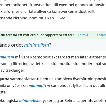
gen
personlighet
i konstverket, till exempel genom att
använ
kla former eller
låta
tillverka
konstverken industriellt;
iknande
riktning
inom musiken
||
-
en
l du föreslå ett nytt ord eller rapportera ett fel?
Föreslå
Feedba
änds ordet
minimalism
?
imalism
må vara kosmopolitiskt färgad men låter alltmer 
rsonlig filtrering av det klassiska musikaliska modersmål s
av treklanger.
garna sammanfattar tusentals komplexa översättningsbesl
mikronivåer i en
minimalism
som endast lyfter fram det allr
ste.
ykologiska
minimalism
tycker jag är Selma Lagerlöfs adels