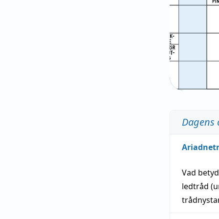
Dagens 
Ariadnet
Vad bety
ledtråd
(u
trådnystan