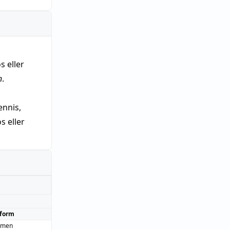
s eller
n
.
nnis,
 eller
form
smen