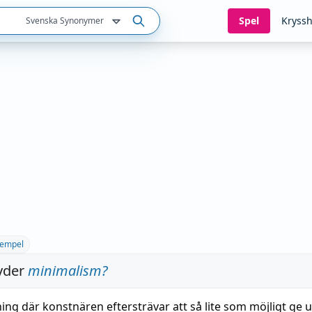
Spel
Kryssh
Svenska Synonymer
empel
yder
minimalism
?
ning där konstnären eftersträvar att så
lite
som
möjligt
ge
u