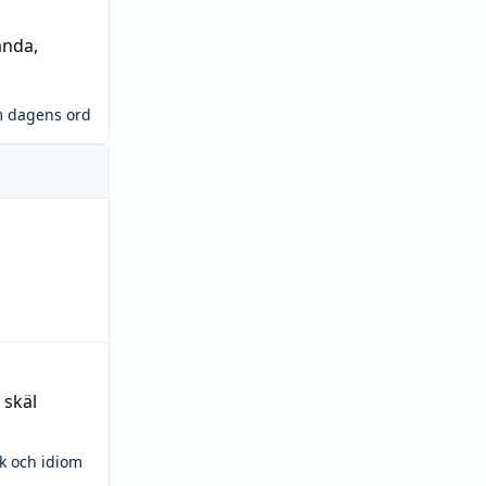
ända
,
m dagens ord
 skäl
ck och idiom