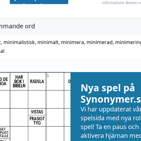
informations-ikonen n
mmande ord
t
,
minimalistisk
,
minimalt
,
minimera
,
minimerad
,
minimerin
al
Nya spel på
Synonymer.s
Vi har uppdaterat vå
spelsida med nya rol
spel! Ta en paus och
aktivera hjärnan me