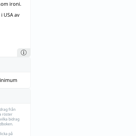
om ironi.
 i USA av
inimum
idrag från
 röster
vilka bidrag
rdboken.
licka på