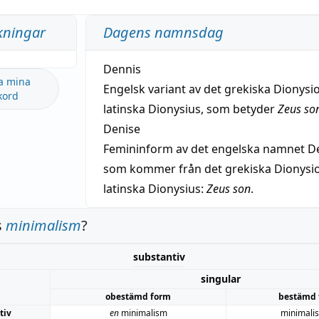
kningar
Dagens namnsdag
Dennis
a mina
Engelsk variant av det grekiska Dionysio
kord
latinska Dionysius, som betyder
Zeus so
Denise
Femininform av det engelska namnet De
som kommer från det grekiska Dionysios
latinska Dionysius:
Zeus son
.
s
minimalism
?
substantiv
singular
obestämd form
bestämd 
tiv
en
minimalism
minimali