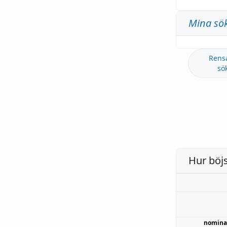
Mina sö
Rens
sö
Hur böj
nomina