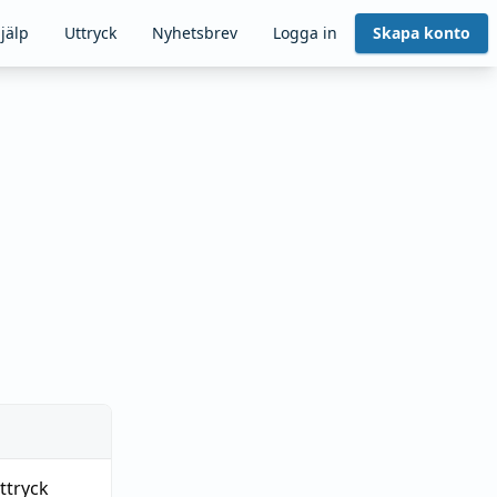
jälp
Uttryck
Nyhetsbrev
Logga in
Skapa konto
ttryck