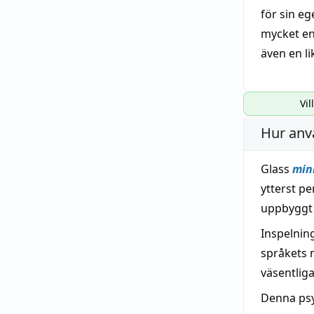
för sin e
mycket en
även en
l
Vil
Hur anv
Glass
min
ytterst pe
uppbyggt 
Inspelnin
språkets 
väsentliga
Denna ps