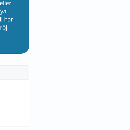
eller
nya
l har
röj.
t