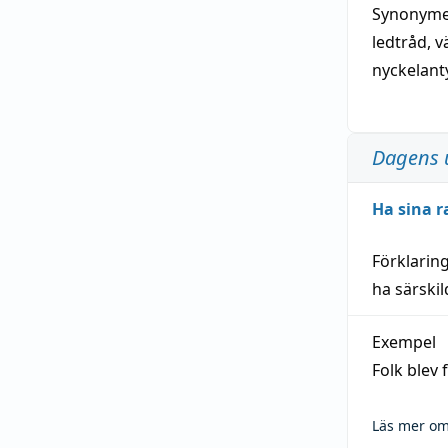
Synonymer
ledtråd
,
v
nyckelant
Dagens 
Ha sina r
Förklarin
ha särski
Exempel
Folk blev
Läs mer om