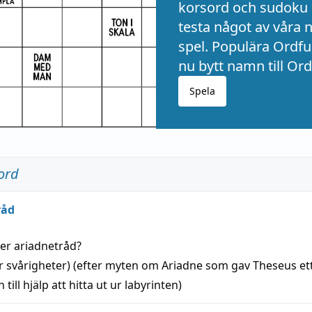
korsord och sudoku 
testa något av våra 
spel. Populära Ordful
nu bytt namn till Ord
Spela
ord
råd
der
ariadnetråd
?
r svårigheter) (efter myten om Ariadne som gav Theseus et
 till
hjälp
att
hitta
ut ur labyrinten)