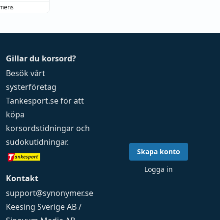
smens
Gillar du korsord?
Besök vårt
systerföretag
Tankesport.se
för att
köpa
korsordstidningar
och
sudokutidningar
.
Skapa konto
Logga in
Kontakt
support@synonymer.se
Keesing Sverige AB /