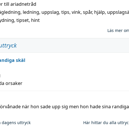
 till
ariadnetråd
ägledning
,
ledning
,
uppslag
,
tips
,
vink
,
spår
,
hjälp
,
uppslags
ydning,
tipset
,
hint
Läs mer o
uttryck
andiga skäl
g
lda orsaker
 förvånade när hon sade upp sig men hon hade sina randiga
 dagens uttryck
Här hittar du alla uttry