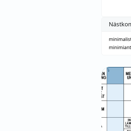
Nästko
minimalis
minimiant