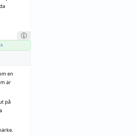
da
ck
som en
om är
ut på
a
märke.