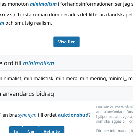
allas monoton
minimalism
i förhandsinformationen ser jag s
krev sin första roman dominerades det litterära landskapet
sm
och smutsig realism.
Visa fler
 ord till
minimalism
minimalist
,
minimalistisk
,
minimera
,
minimering
,
minimi_
,
m
å användares bidrag
Här kan du rösta på b
andra användare. Dina
”
en bra
synonym
till ordet
auktionsbud
?
hjälper oss att avgöra 
som ska läggas till i o
För mer information, k
Ja
Nej
Vet inte