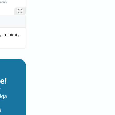
edan.
g
,
minimi-
,
e!
r
iga
d