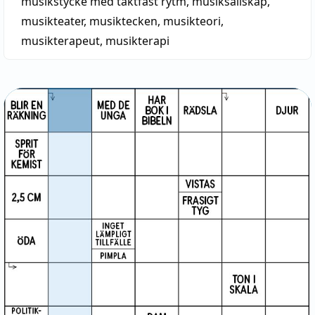
musikstycke med taktfast rytm
,
musiksällskap
,
musikteater
,
musiktecken
,
musikteori
,
musikterapeut
,
musikterapi