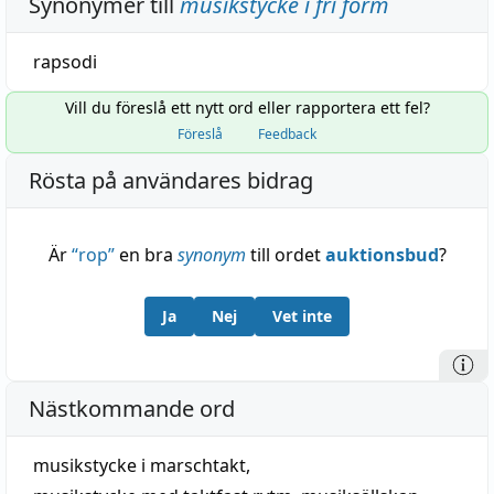
Synonymer till
musikstycke i fri form
rapsodi
Vill du föreslå ett nytt ord eller rapportera ett fel?
Föreslå
Feedback
Rösta på användares bidrag
Är
“
rop
”
en bra
synonym
till ordet
auktionsbud
?
Ja
Nej
Vet inte
Nästkommande ord
musikstycke i marschtakt
,