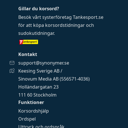
Gillar du korsord?
Besök vårt systerföretag
Tankesport.se
för att köpa
korsordstidningar
och
sudokutidningar
.
Kontakt
support@synonymer.se
Keesing Sverige AB /
Sinovum Media AB (556571-4036)
Holländargatan 23
111 60 Stockholm
Funktioner
Korsordshjälp
Ordspel
Uttryck och ordspråk