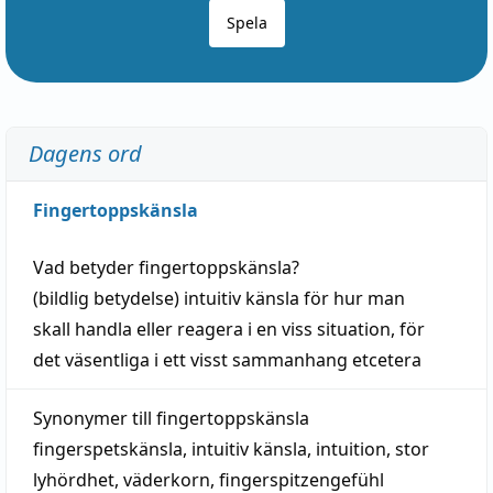
Spela
Dagens ord
Fingertoppskänsla
Vad betyder
fingertoppskänsla
?
(
bildlig
betydelse)
intuitiv
känsla
för hur man
skall
handla
eller
reagera
i en viss
situation
, för
det väsentliga i ett visst
sammanhang
etcetera
Synonymer till
fingertoppskänsla
fingerspetskänsla
,
intuitiv känsla
,
intuition
,
stor
lyhördhet
,
väderkorn
,
fingerspitzengefühl