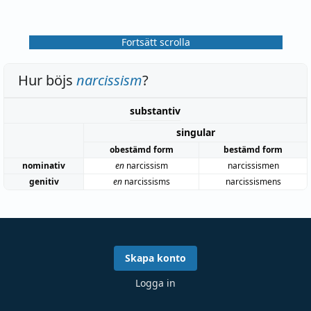
Fortsätt scrolla
Hur böjs
narcissism
?
substantiv
singular
obestämd form
bestämd form
nominativ
en
narcissism
narcissismen
genitiv
en
narcissisms
narcissismens
Skapa konto
Logga in