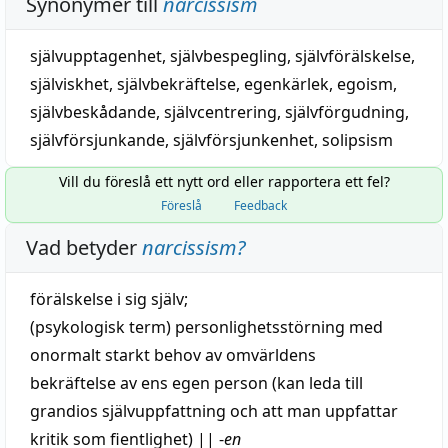
Synonymer till
narcissism
självupptagenhet
,
självbespegling
,
självförälskelse
,
själviskhet
,
självbekräftelse
,
egenkärlek
,
egoism
,
självbeskådande
,
självcentrering
,
självförgudning
,
självförsjunkande
,
självförsjunkenhet
,
solipsism
Vill du föreslå ett nytt ord eller rapportera ett fel?
Föreslå
Feedback
Vad betyder
narcissism
?
förälskelse
i sig själv;
(
psykologisk
term) personlighetsstörning med
onormalt
starkt
behov
av omvärldens
bekräftelse
av
ens
egen person (kan
leda
till
grandios
självuppfattning
och att man uppfattar
kritik
som fientlighet)
||
-
en