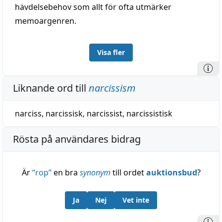
hävdelsebehov som allt för ofta utmärker
memoargenren.
Visa fler
Liknande ord till
narcissism
narciss
,
narcissisk
,
narcissist
,
narcissistisk
Rösta på användares bidrag
Är
“
rop
”
en bra
synonym
till ordet
auktionsbud
?
Ja
Nej
Vet inte