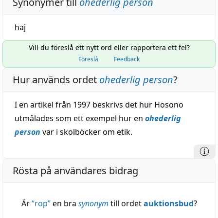
Synonymer till
ohederlig person
haj
Vill du föreslå ett nytt ord eller rapportera ett fel?
Föreslå
Feedback
Hur används ordet
ohederlig person
?
I en artikel från 1997 beskrivs det hur Hosono
utmålades som ett exempel hur en
ohederlig
person
var i skolböcker om etik.
Rösta på användares bidrag
Är
“
rop
”
en bra
synonym
till ordet
auktionsbud
?