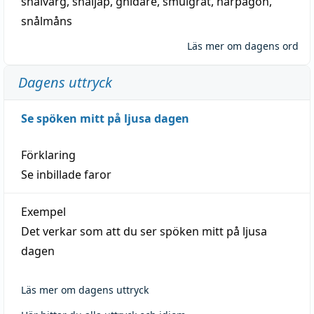
snålvarg
,
snåljåp
,
gnidare
,
smulgråt
,
harpagon
,
snålmåns
Läs mer om dagens ord
Dagens uttryck
Se spöken mitt på ljusa dagen
Förklaring
Se inbillade faror
Exempel
Det verkar som att du ser spöken mitt på ljusa
dagen
Läs mer om dagens uttryck