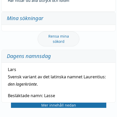
Här hittar du alla uttryck och idiom
Mina sökningar
Rensa mina
sökord
Dagens namnsdag
Lars
Svensk variant av det latinska namnet Laurentius:
den lagerkrönte
.
Besläktade namn:
Lasse
Mer innehåll nedan