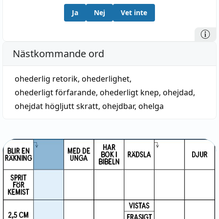
Ja
Nej
Vet inte
Nästkommande ord
ohederlig retorik
,
ohederlighet
,
ohederligt förfarande
,
ohederligt knep
,
ohejdad
,
ohejdat högljutt skratt
,
ohejdbar
,
ohelga