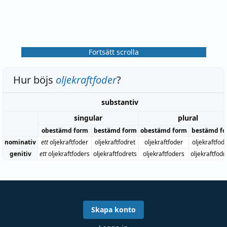
Fortsätt scrolla
Hur böjs
oljekraftfoder
?
substantiv
singular
plural
obestämd form
bestämd form
obestämd form
bestämd f
nominativ
ett
oljekraftfoder
oljekraftfodret
oljekraftfoder
oljekraftfod
genitiv
ett
oljekraftfoders
oljekraftfodrets
oljekraftfoders
oljekraftfod
Skapa konto