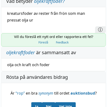
Vad betyder
oljekraftfoder
?
kreatursfoder
av rester från frön som man
pressat
olja
ur
Vill du föreslå ett nytt ord eller rapportera ett fel?
Föreslå
Feedback
oljekraftfoder
är sammansatt av
olja
och
kraft
och
foder
Rösta på användares bidrag
Är
“
rop
”
en bra
synonym
till ordet
auktionsbud
?
Ja
Nej
Vet inte