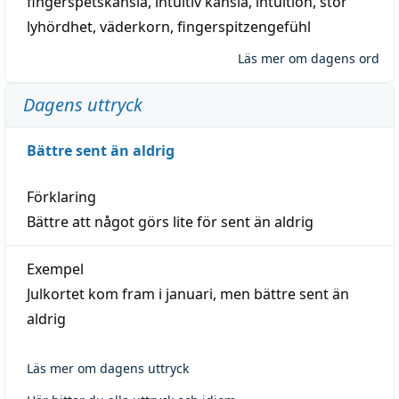
fingerspetskänsla
,
intuitiv känsla
,
intuition
,
stor
lyhördhet
,
väderkorn
,
fingerspitzengefühl
Läs mer om dagens ord
Dagens uttryck
Bättre sent än aldrig
Förklaring
Bättre att något görs lite för sent än aldrig
Exempel
Julkortet kom fram i januari, men bättre sent än
aldrig
Läs mer om dagens uttryck