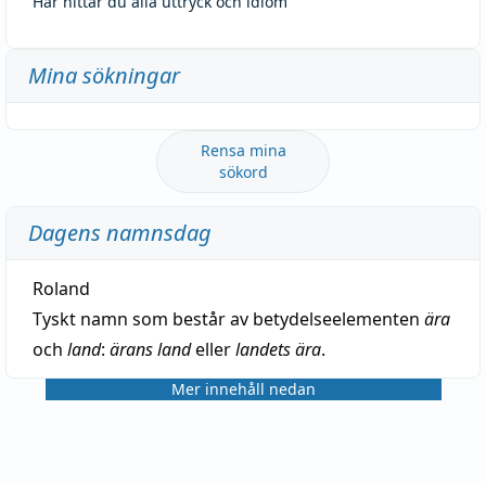
Här hittar du alla uttryck och idiom
Mina sökningar
Rensa mina
sökord
Dagens namnsdag
Roland
Tyskt namn som består av betydelseelementen
ära
och
land
:
ärans land
eller
landets ära
.
Mer innehåll nedan