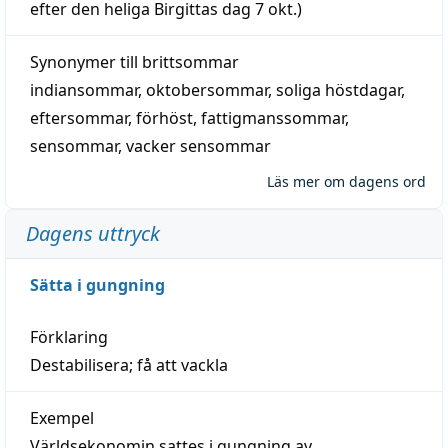
efter den heliga Birgittas
dag
7 okt.)
Synonymer till
brittsommar
indiansommar
,
oktobersommar
,
soliga höstdagar
,
eftersommar
,
förhöst
,
fattigmanssommar
,
sensommar
,
vacker sensommar
Läs mer om dagens ord
Dagens uttryck
Sätta i gungning
Förklaring
Destabilisera; få att vackla
Exempel
Världsekonomin sattes i gungning av