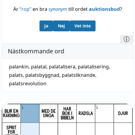
Är
“
rop
”
en bra
synonym
till ordet
auktionsbud
?
Ja
Nej
Vet inte
Nästkommande ord
palankin
,
palatal
,
palatalisera
,
palatalisering
,
palats
,
palatsbyggnad
,
palatsliknande
,
palatsrevolution