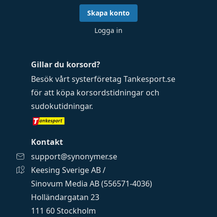
Skapa konto
Logga in
Gillar du korsord?
Besök vårt systerföretag
Tankesport.se
för att köpa
korsordstidningar
och
sudokutidningar
.
Kontakt
support@synonymer.se
Keesing Sverige AB /
Sinovum Media AB (556571-4036)
Holländargatan 23
111 60 Stockholm