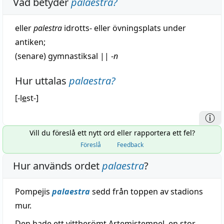
Vad betyder
palaestra
?
eller
palestra
idrotts- eller övningsplats under
antiken;
(senare) gymnastiksal
||
-
n
Hur uttalas
palaestra
?
[-l
e
st-]
Vill du föreslå ett nytt ord eller rapportera ett fel?
Föreslå
Feedback
Hur används ordet
palaestra
?
Pompejis
palaestra
sedd från toppen av stadions
mur.
Den hade ett vittberömt Artemistempel, en stor