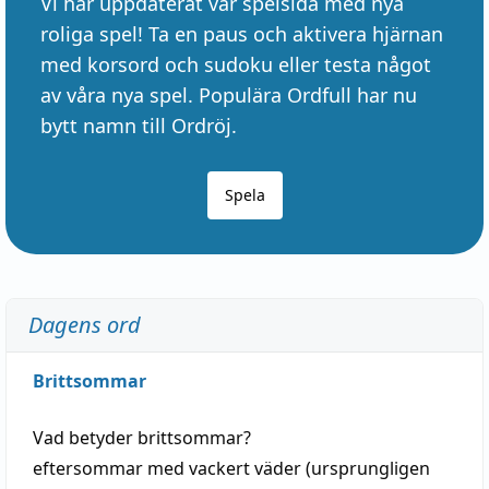
Vi har uppdaterat vår spelsida med nya
roliga spel! Ta en paus och aktivera hjärnan
med korsord och sudoku eller testa något
av våra nya spel. Populära Ordfull har nu
bytt namn till Ordröj.
Spela
Dagens ord
Brittsommar
Vad betyder
brittsommar
?
eftersommar
med
vackert
väder
(
ursprungligen