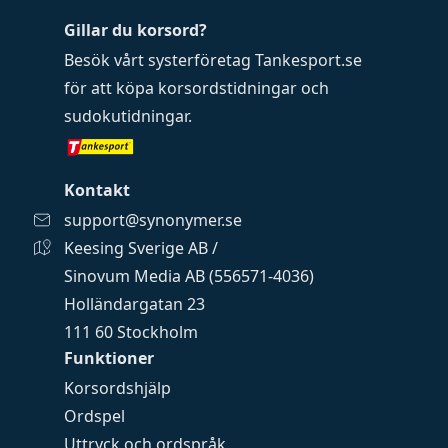
Gillar du korsord?
Besök vårt systerföretag
Tankesport.se
för att köpa
korsordstidningar
och
sudokutidningar
.
Kontakt
support@synonymer.se
Keesing Sverige AB /
Sinovum Media AB (556571-4036)
Holländargatan 23
111 60 Stockholm
Funktioner
Korsordshjälp
Ordspel
Uttryck och ordspråk