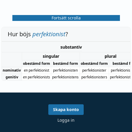
Fortsätt scrolla
Hur böjs
perfektionist
?
substantiv
singular
plural
obestämd form
bestämd form
obestämd form
bestämd f
nominativ
en
perfektionist
perfektionisten
perfektionister
perfektionis
genitiv
en
perfektionists
perfektionistens
perfektionisters
perfektionist
Skapa konto
Logga in