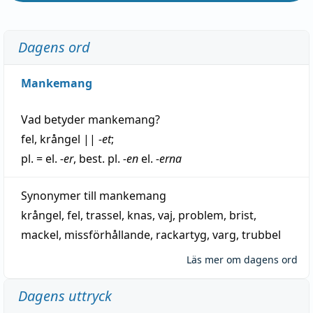
Dagens ord
Mankemang
Vad betyder
mankemang
?
fel
,
krångel
||
-et
;
pl. = el.
-er
, best. pl.
-en
el.
-erna
Synonymer till
mankemang
krångel
,
fel
,
trassel
,
knas
,
vaj
,
problem
,
brist
,
mackel
,
missförhållande
,
rackartyg
,
varg
,
trubbel
Läs mer om dagens ord
Dagens uttryck