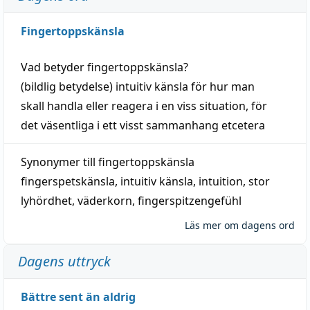
Fingertoppskänsla
Vad betyder
fingertoppskänsla
?
(
bildlig
betydelse)
intuitiv
känsla
för hur man
skall
handla
eller
reagera
i en viss
situation
, för
det väsentliga i ett visst
sammanhang
etcetera
Synonymer till
fingertoppskänsla
fingerspetskänsla
,
intuitiv känsla
,
intuition
,
stor
lyhördhet
,
väderkorn
,
fingerspitzengefühl
Läs mer om dagens ord
Dagens uttryck
Bättre sent än aldrig