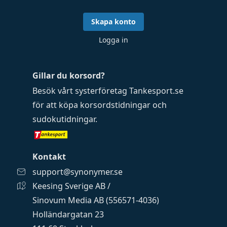
Skapa konto
Logga in
Gillar du korsord?
Besök vårt systerföretag
Tankesport.se
för att köpa
korsordstidningar
och
sudokutidningar
.
Kontakt
support@synonymer.se
Keesing Sverige AB /
Sinovum Media AB (556571-4036)
Holländargatan 23