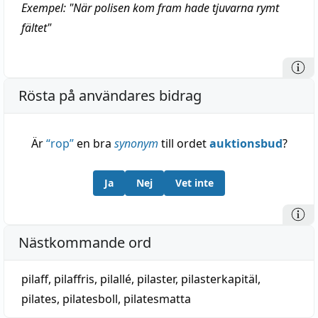
Exempel: "När polisen kom fram hade tjuvarna rymt
fältet"
Rösta på användares bidrag
Är
“
rop
”
en bra
synonym
till ordet
auktionsbud
?
Ja
Nej
Vet inte
Nästkommande ord
pilaff
,
pilaffris
,
pilallé
,
pilaster
,
pilasterkapitäl
,
pilates
,
pilatesboll
,
pilatesmatta