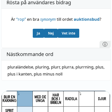
Rösta på användares bidrag
Är
“
rop
”
en bra
synonym
till ordet
auktionsbud
?
Ja
Nej
Vet inte
Nästkommande ord
pluraländelse
,
pluring
,
plurr
,
plurra
,
plurrning
,
plus
,
plus i kanten
,
plus minus noll