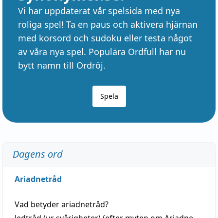
Vi har uppdaterat vår spelsida med nya
roliga spel! Ta en paus och aktivera hjärnan
med korsord och sudoku eller testa något
av våra nya spel. Populära Ordfull har nu
bytt namn till Ordröj.
Spela
Dagens ord
Ariadnetråd
Vad betyder
ariadnetråd
?
ledtråd
(ur svårigheter) (efter myten om Ariadne