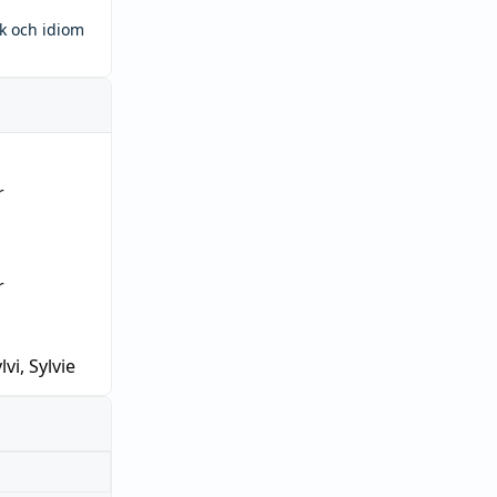
ck och idiom
r
r
lvi, Sylvie