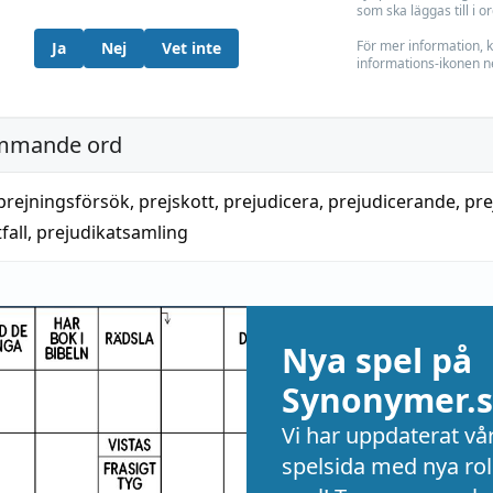
som ska läggas till i o
För mer information, k
Ja
Nej
Vet inte
informations-ikonen n
mmande ord
prejningsförsök
,
prejskott
,
prejudicera
,
prejudicerande
,
pre
fall
,
prejudikatsamling
Nya spel på
Synonymer.s
Vi har uppdaterat vå
spelsida med nya rol