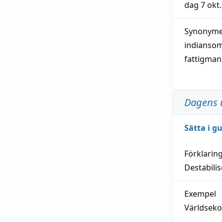
dag
7 okt.
Synonymer
indianso
fattigma
Dagens 
Sätta i g
Förklarin
Destabilis
Exempel
Världseko