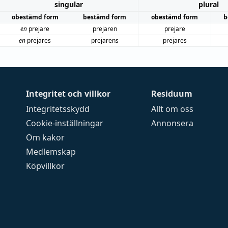
singular
plural
obestämd form
bestämd form
obestämd form
b
en
prejare
prejaren
prejare
en
prejares
prejarens
prejares
Integritet och villkor
Residuum
Integritetsskydd
Allt om oss
Cookie-inställningar
Annonsera
Om kakor
Medlemskap
Köpvillkor