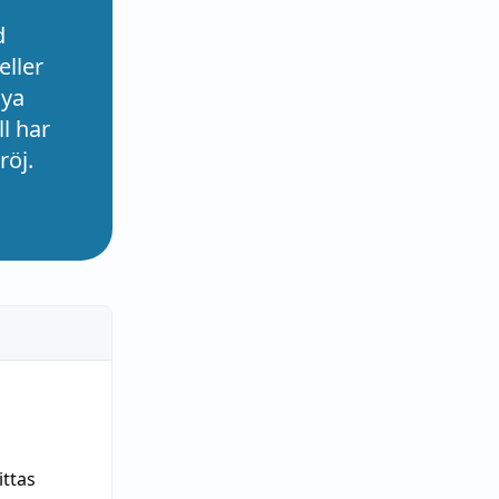
d
eller
nya
l har
röj.
ittas