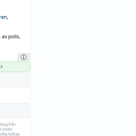
re
n,
av polis,
ck
idrag från
 röster
vilka bidrag