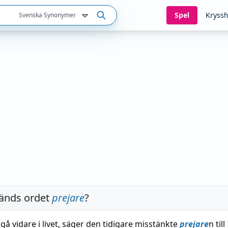
Spel
Kryssh
Svenska Synonymer
änds ordet
prejare
?
g gå vidare i livet, säger den tidigare misstänkte
prejare
n till