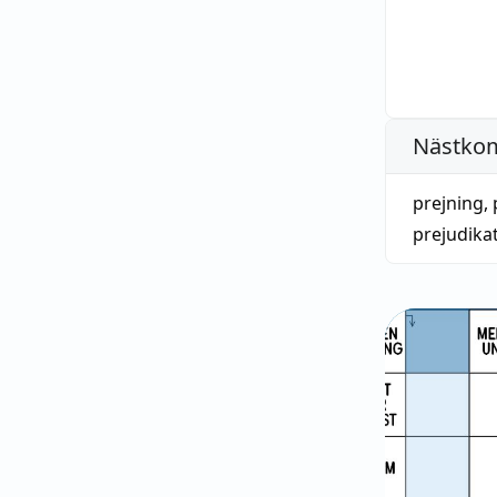
Nästko
prejning
,
prejudikat