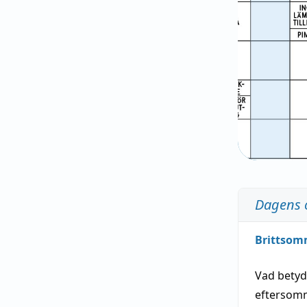
Dagens 
Brittsom
Vad bety
eftersom