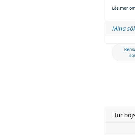
Läs mer om
Mina sö
Rens
sö
Hur böj