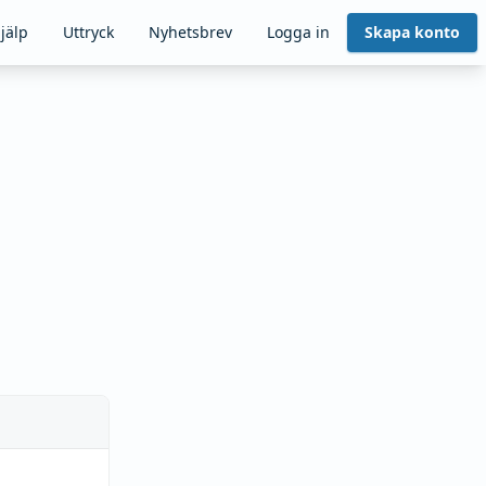
jälp
Uttryck
Nyhetsbrev
Logga in
Skapa konto