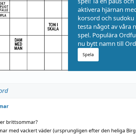
spel! Ta en paus och
aktivera hjärnan me
korsord och sudoku 
testa något av våra 
spel. Populära Ordful
nu bytt namn till Ord
Spela
ord
mar
der
brittsommar
?
mar
med
vackert
väder
(
ursprungligen
efter den heliga Birg