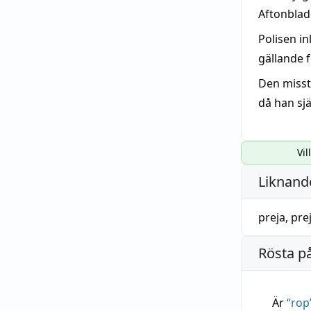
Aftonblad
Polisen i
gällande f
Den miss
då han sjä
Vil
Liknande
preja
,
pre
Rösta p
Är
“
rop