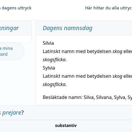
 dagens uttryck
Här hittar du alla uttry
kningar
Dagens namnsdag
Silvia
a mina
Latinskt namn med betydelsen
skog
elle
kord
skogsflicka
.
Sylvia
Latinskt namn med betydelsen
skog
elle
skogsflicka
.
Besläktade namn:
Silva, Silvana, Sylva, Sy
s
prejare
?
substantiv