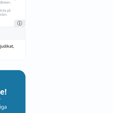
rdboken.
licka på
edan.
judikat
,
e!
r
iga