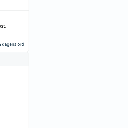
öst
,
m dagens ord