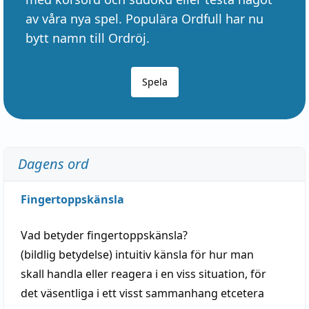
av våra nya spel. Populära Ordfull har nu
bytt namn till Ordröj.
Spela
Dagens ord
Fingertoppskänsla
Vad betyder
fingertoppskänsla
?
(
bildlig
betydelse)
intuitiv
känsla
för hur man
skall
handla
eller
reagera
i en viss
situation
, för
det väsentliga i ett visst
sammanhang
etcetera