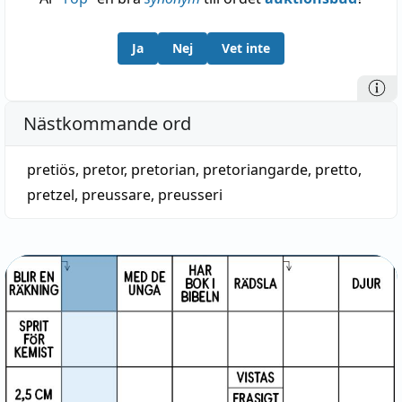
Ja
Nej
Vet inte
Nästkommande ord
pretiös
,
pretor
,
pretorian
,
pretoriangarde
,
pretto
,
pretzel
,
preussare
,
preusseri