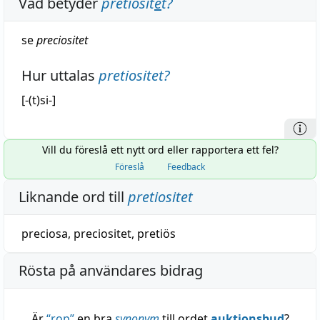
Vad betyder
pretiosit
e
t
?
se
preciositet
Hur uttalas
pretiositet
?
[-(t)si-]
Vill du föreslå ett nytt ord eller rapportera ett fel?
Föreslå
Feedback
Liknande ord till
pretiositet
preciosa
,
preciositet
,
pretiös
Rösta på användares bidrag
Är
“
rop
”
en bra
synonym
till ordet
auktionsbud
?