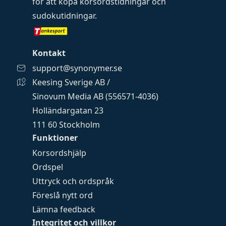
för att köpa
korsordstidningar
och
sudokutidningar
.
Kontakt
support@synonymer.se
Keesing Sverige AB /
Sinovum Media AB (556571-4036)
Holländargatan 23
111 60 Stockholm
Funktioner
Korsordshjälp
Ordspel
Uttryck och ordspråk
Föreslå nytt ord
Lämna feedback
Integritet och villkor