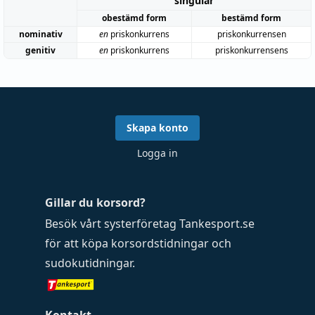
singular
obestämd form
bestämd form
nominativ
en
priskonkurrens
priskonkurrensen
genitiv
en
priskonkurrens
priskonkurrensens
Skapa konto
Logga in
Gillar du korsord?
Besök vårt systerföretag
Tankesport.se
för att köpa
korsordstidningar
och
sudokutidningar
.