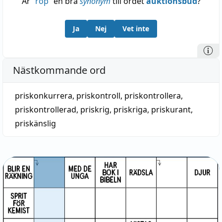
Är
“
rop
”
en bra
synonym
till ordet
auktionsbud
?
Ja
Nej
Vet inte
Nästkommande ord
priskonkurrera
,
priskontroll
,
priskontrollera
,
priskontrollerad
,
priskrig
,
priskriga
,
priskurant
,
priskänslig