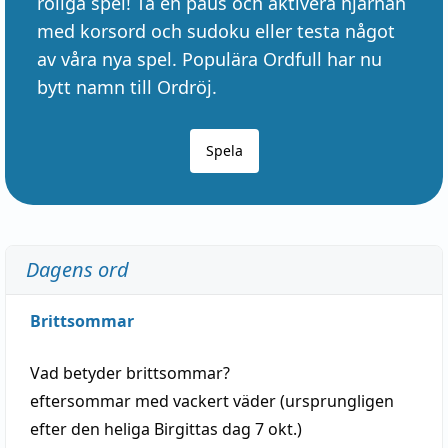
roliga spel! Ta en paus och aktivera hjärnan
med korsord och sudoku eller testa något
av våra nya spel. Populära Ordfull har nu
bytt namn till Ordröj.
Spela
Dagens ord
Brittsommar
Vad betyder
brittsommar
?
eftersommar
med
vackert
väder
(
ursprungligen
efter den heliga Birgittas
dag
7 okt.)