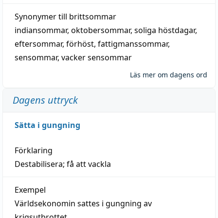
Synonymer till
brittsommar
indiansommar
,
oktobersommar
,
soliga höstdagar
,
eftersommar
,
förhöst
,
fattigmanssommar
,
sensommar
,
vacker sensommar
Läs mer om dagens ord
Dagens uttryck
Sätta i gungning
Förklaring
Destabilisera; få att vackla
Exempel
Världsekonomin sattes i gungning av
krigsutbrottet