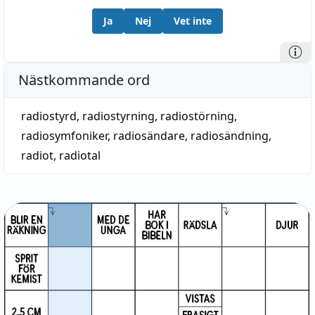
Ja
Nej
Vet inte
Nästkommande ord
radiostyrd
,
radiostyrning
,
radiostörning
,
radiosymfoniker
,
radiosändare
,
radiosändning
,
radiot
,
radiotal