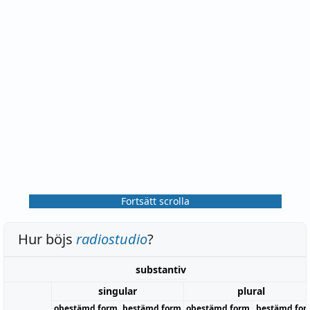
Fortsätt scrolla
Hur böjs
radiostudio
?
substantiv
singular
plural
obestämd form
bestämd form
obestämd form
bestämd for