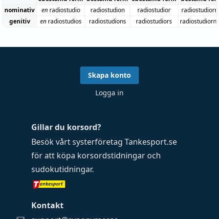
nominativ
en
radiostudio
radiostudion
radiostudior
radiostudiorn
genitiv
en
radiostudios
radiostudions
radiostudiors
radiostudiorn
Skapa konto
Logga in
Gillar du korsord?
Besök vårt systerföretag
Tankesport.se
för att köpa
korsordstidningar
och
sudokutidningar
.
Kontakt