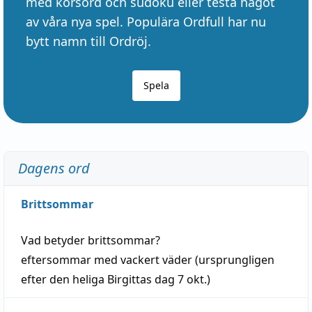
med korsord och sudoku eller testa något
av våra nya spel. Populära Ordfull har nu
bytt namn till Ordröj.
Spela
Dagens ord
Brittsommar
Vad betyder
brittsommar
?
eftersommar
med
vackert
väder
(
ursprungligen
efter den heliga Birgittas
dag
7 okt.)