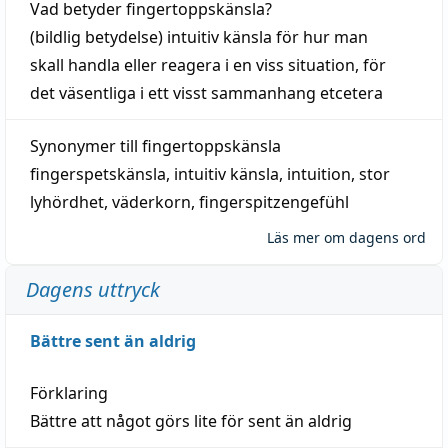
Vad betyder
fingertoppskänsla
?
(
bildlig
betydelse)
intuitiv
känsla
för hur man
skall
handla
eller
reagera
i en viss
situation
, för
det väsentliga i ett visst
sammanhang
etcetera
Synonymer till
fingertoppskänsla
fingerspetskänsla
,
intuitiv känsla
,
intuition
,
stor
lyhördhet
,
väderkorn
,
fingerspitzengefühl
Läs mer om dagens ord
Dagens uttryck
Bättre sent än aldrig
Förklaring
Bättre att något görs lite för sent än aldrig