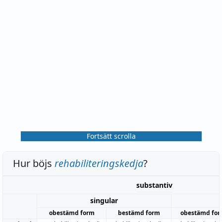
Fortsätt scrolla
Hur böjs
rehabiliteringskedja
?
substantiv
singular
obestämd form
bestämd form
obestämd fo