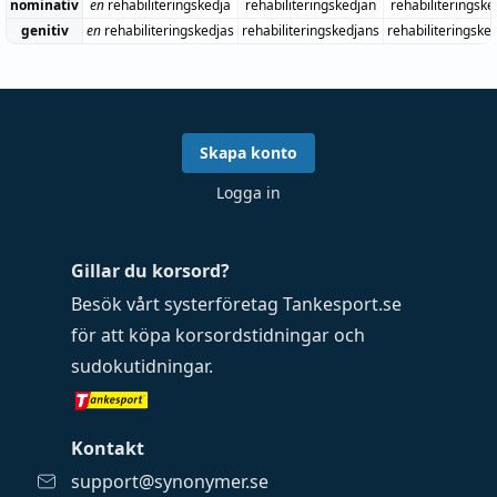
nominativ
en
rehabiliteringskedja
rehabiliteringskedjan
rehabiliteringske
genitiv
en
rehabiliteringskedjas
rehabiliteringskedjans
rehabiliteringske
Skapa konto
Logga in
Gillar du korsord?
Besök vårt systerföretag
Tankesport.se
för att köpa
korsordstidningar
och
sudokutidningar
.
Kontakt
support@synonymer.se