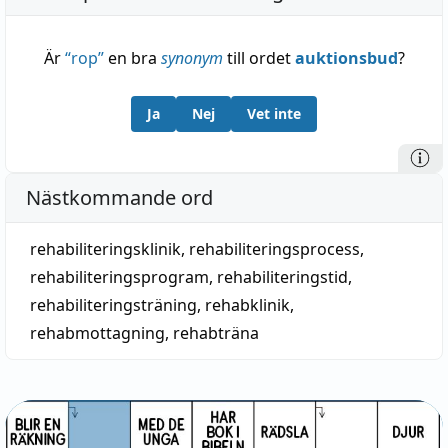
Är
“
rop
”
en bra
synonym
till ordet
auktionsbud
?
Ja
Nej
Vet inte
Nästkommande ord
rehabiliteringsklinik
,
rehabiliteringsprocess
,
rehabiliteringsprogram
,
rehabiliteringstid
,
rehabiliteringsträning
,
rehabklinik
,
rehabmottagning
,
rehabträna