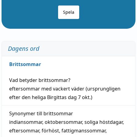
Spela
Dagens ord
Brittsommar
Vad betyder
brittsommar
?
eftersommar
med
vackert
väder
(
ursprungligen
efter den heliga Birgittas
dag
7 okt.)
Synonymer till
brittsommar
indiansommar
,
oktobersommar
,
soliga höstdagar
,
eftersommar
,
förhöst
,
fattigmanssommar
,