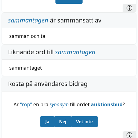
sammantagen
är sammansatt av
samman
och
ta
Liknande ord till
sammantagen
sammantaget
Rösta på användares bidrag
Är
“
rop
”
en bra
synonym
till ordet
auktionsbud
?
Ja
Nej
Vet inte