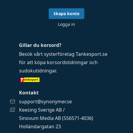
Skapa konto
Logga in
Gillar du korsord?
Besök vårt systerföretag
Tankesport.se
för att köpa
korsordstidningar
och
sudokutidningar
.
Kontakt
support@synonymer.se
Keesing Sverige AB /
Sinovum Media AB (556571-4036)
Holländargatan 23