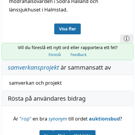
mödrahälsovården i Södra Halland och
länssjukhuset i Halmstad.
Visa fler
Vill du föreslå ett nytt ord eller rapportera ett fel?
Föreslå
Feedback
samverkansprojekt
är sammansatt av
samverkan
och
projekt
Rösta på användares bidrag
Är
“
rop
”
en bra
synonym
till ordet
auktionsbud
?