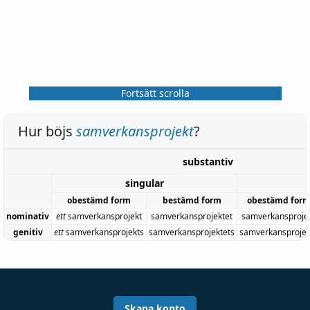
Fortsätt scrolla
Hur böjs
samverkansprojekt
?
substantiv
singular
obestämd form
bestämd form
obestämd for
nominativ
ett
samverkansprojekt
samverkansprojektet
samverkansproje
genitiv
ett
samverkansprojekts
samverkansprojektets
samverkansprojek
Skapa konto