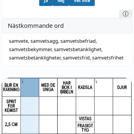
Ja
Nej
Vet inte
Nästkommande ord
samvete
,
samvetsagg
,
samvetsbefriad
,
samvetsbekymmer
,
samvetsbetänklighet
,
samvetsbetänkligheter
,
samvetsfrid
,
samvetsfrihet