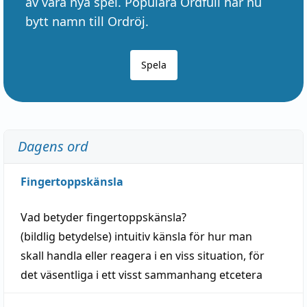
av våra nya spel. Populära Ordfull har nu
bytt namn till Ordröj.
Spela
Dagens ord
Fingertoppskänsla
Vad betyder
fingertoppskänsla
?
(
bildlig
betydelse)
intuitiv
känsla
för hur man
skall
handla
eller
reagera
i en viss
situation
, för
det väsentliga i ett visst
sammanhang
etcetera