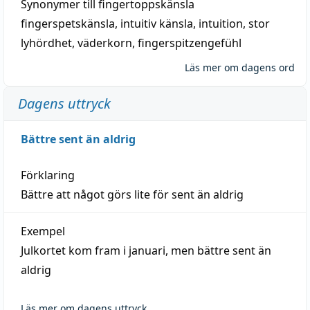
Synonymer till
fingertoppskänsla
fingerspetskänsla
,
intuitiv känsla
,
intuition
,
stor
lyhördhet
,
väderkorn
,
fingerspitzengefühl
Läs mer om dagens ord
Dagens uttryck
Bättre sent än aldrig
Förklaring
Bättre att något görs lite för sent än aldrig
Exempel
Julkortet kom fram i januari, men bättre sent än
aldrig
Läs mer om dagens uttryck