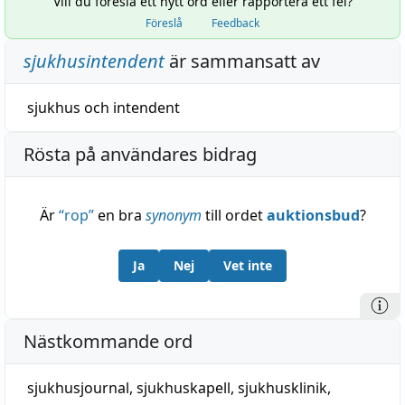
Vill du föreslå ett nytt ord eller rapportera ett fel?
Föreslå
Feedback
sjukhusintendent
är sammansatt av
sjukhus
och
intendent
Rösta på användares bidrag
Är
“
rop
”
en bra
synonym
till ordet
auktionsbud
?
Ja
Nej
Vet inte
Nästkommande ord
sjukhusjournal
,
sjukhuskapell
,
sjukhusklinik
,