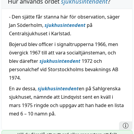
Hur används ordet
sjukhusintendent
?
- Den sjätte får stanna här för observation, säger
Jan Söderholm,
sjukhusintendent
på
Centralsjukhuset i Karlstad.
Bojerud blev officer i signaltrupperna 1966, men
övergick 1967 till att vara socialtjänsteman, och
blev därefter
sjukhusintendent
1972 och
personalchef vid Storstockholms bevaknings AB
1974.
En av dessa,
sjukhusintendent
en på Sahlgrenska
sjukhuset, nämnde att Lindqvist sent en kväll i
mars 1975 ringde och uppgav att han hade en lista
med 6 – 10 namn på.