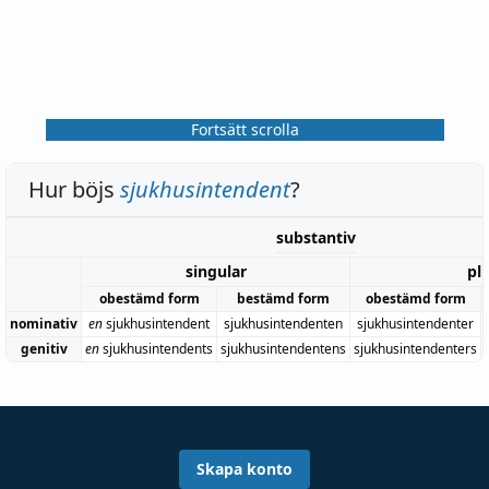
Fortsätt scrolla
Hur böjs
sjukhusintendent
?
substantiv
singular
plu
obestämd form
bestämd form
obestämd form
nominativ
en
sjukhusintendent
sjukhusintendenten
sjukhusintendenter
genitiv
en
sjukhusintendents
sjukhusintendentens
sjukhusintendenters
Skapa konto