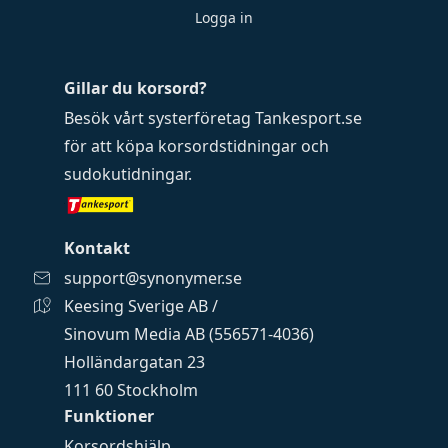
Logga in
Gillar du korsord?
Besök vårt systerföretag
Tankesport.se
för att köpa
korsordstidningar
och
sudokutidningar
.
Kontakt
support@synonymer.se
Keesing Sverige AB /
Sinovum Media AB (556571-4036)
Holländargatan 23
111 60 Stockholm
Funktioner
Korsordshjälp