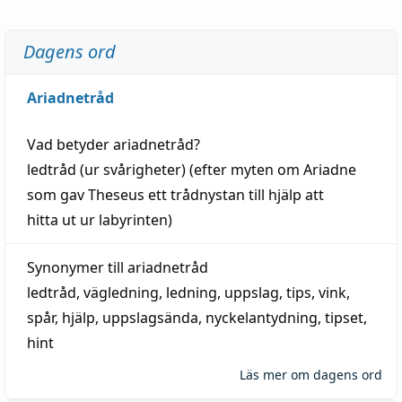
Dagens ord
Ariadnetråd
Vad betyder
ariadnetråd
?
ledtråd
(ur svårigheter) (efter myten om Ariadne
som gav Theseus ett trådnystan till
hjälp
att
hitta
ut ur labyrinten)
Synonymer till
ariadnetråd
ledtråd
,
vägledning
,
ledning
,
uppslag
,
tips
,
vink
,
spår
,
hjälp
,
uppslagsända
, nyckelantydning,
tipset
,
hint
Läs mer om dagens ord