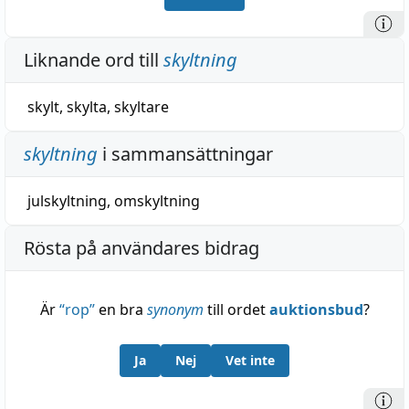
Liknande ord till
skyltning
skylt
,
skylta
,
skyltare
skyltning
i sammansättningar
julskyltning
,
omskyltning
Rösta på användares bidrag
Är
“
rop
”
en bra
synonym
till ordet
auktionsbud
?
Ja
Nej
Vet inte