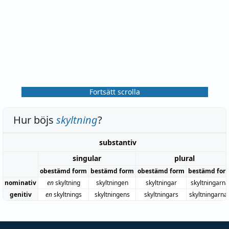
Fortsätt scrolla
Hur böjs
skyltning
?
substantiv
singular
plural
obestämd form
bestämd form
obestämd form
bestämd for
nominativ
en
skyltning
skyltningen
skyltningar
skyltningarna
genitiv
en
skyltnings
skyltningens
skyltningars
skyltningarna