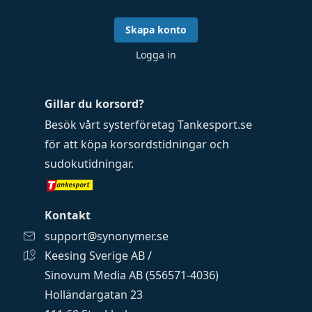
Skapa konto
Logga in
Gillar du korsord?
Besök vårt systerföretag
Tankesport.se
för att köpa
korsordstidningar
och
sudokutidningar
.
Kontakt
support@synonymer.se
Keesing Sverige AB /
Sinovum Media AB (556571-4036)
Holländargatan 23