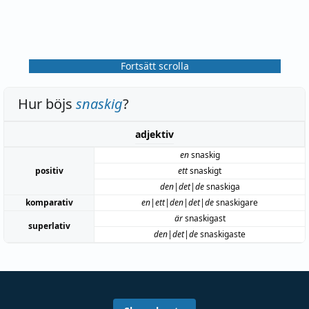
Fortsätt scrolla
Hur böjs
snaskig
?
adjektiv
en
snaskig
positiv
ett
snaskigt
den|det|de
snaskiga
komparativ
en|ett|den|det|de
snaskigare
är
snaskigast
superlativ
den|det|de
snaskigaste