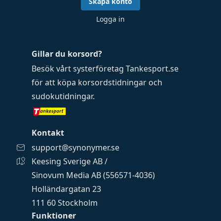
Skapa konto
Logga in
Gillar du korsord?
Besök vårt systerföretag
Tankesport.se
för att köpa
korsordstidningar
och
sudokutidningar
.
Kontakt
support@synonymer.se
Keesing Sverige AB /
Sinovum Media AB (556571-4036)
Holländargatan 23
111 60 Stockholm
Funktioner