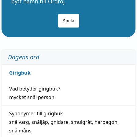
bytt namn till Ordröj.
Spela
Dagens ord
Girigbuk
Vad betyder
girigbuk
?
mycket
snål
person
Synonymer till
girigbuk
snålvarg
,
snåljåp
,
gnidare
,
smulgråt
,
harpagon
,
snålmåns