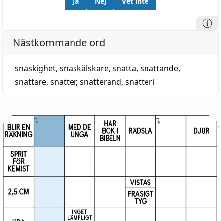
Ja
Nej
Vet inte
Nästkommande ord
snaskighet
,
snaskälskare
,
snatta
,
snattande
,
snattare
,
snatter
,
snatterand
,
snatteri