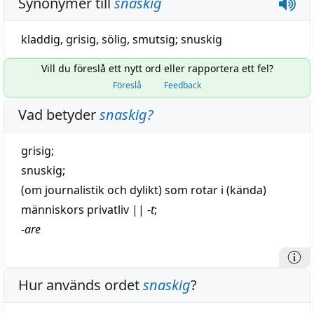
Synonymer till
snaskig
kladdig
,
grisig
,
sölig
,
smutsig
;
snuskig
Vill du föreslå ett nytt ord eller rapportera ett fel?
Föreslå
Feedback
Vad betyder
snaskig
?
grisig
;
snuskig
;
(om
journalistik
och dylikt) som rotar i (kända)
människors
privatliv
||
-
t
;
-
are
Hur används ordet
snaskig
?