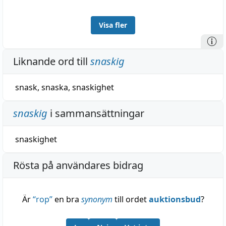
Visa fler
Liknande ord till
snaskig
snask
,
snaska
,
snaskighet
snaskig
i sammansättningar
snaskighet
Rösta på användares bidrag
Är
“
rop
”
en bra
synonym
till ordet
auktionsbud
?