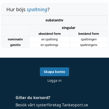
Hur böjs
spaltning
?
substantiv
singular
obestämd form
bestämd form
nominativ
en
spaltning
spaltningen
genitiv
en
spaltnings
spaltningens
Skapa konto
Logga in
Gillar du korsord?
Besök vårt systerföretag
Tankesport.se