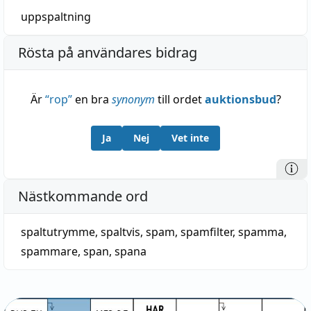
uppspaltning
Rösta på användares bidrag
Är
“
rop
”
en bra
synonym
till ordet
auktionsbud
?
Ja
Nej
Vet inte
Nästkommande ord
spaltutrymme
,
spaltvis
,
spam
,
spamfilter
,
spamma
,
spammare
,
span
,
spana