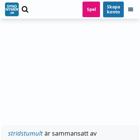
Skapa
Spel
konto
stridstumult
är sammansatt av