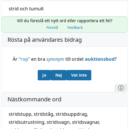
strid
och
tumult
Vill du föreslå ett nytt ord eller rapportera ett fel?
Föreslå
Feedback
Rösta på användares bidrag
Är
“
rop
”
en bra
synonym
till ordet
auktionsbud
?
Ja
Nej
Vet inte
Nästkommande ord
stridstupp
,
stridståg
,
stridsuppdrag
,
stridsutrustning
,
stridsvagn
,
stridsvagnar
,