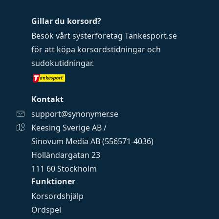
Gillar du korsord?
Besök vårt systerföretag
Tankesport.se
för att köpa
korsordstidningar
och
sudokutidningar
.
Kontakt
support@synonymer.se
Keesing Sverige AB /
Sinovum Media AB (556571-4036)
Holländargatan 23
111 60 Stockholm
Funktioner
Korsordshjälp
Ordspel