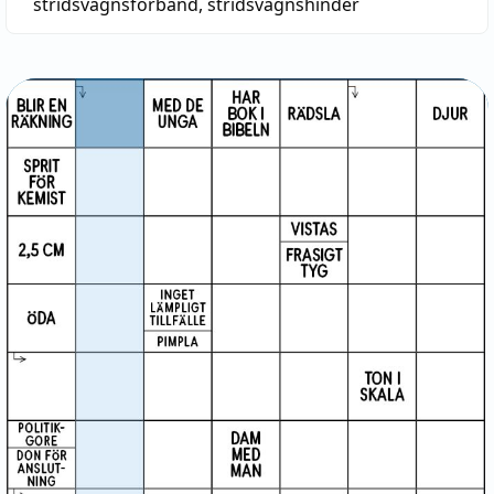
stridsvagnsförband
,
stridsvagnshinder