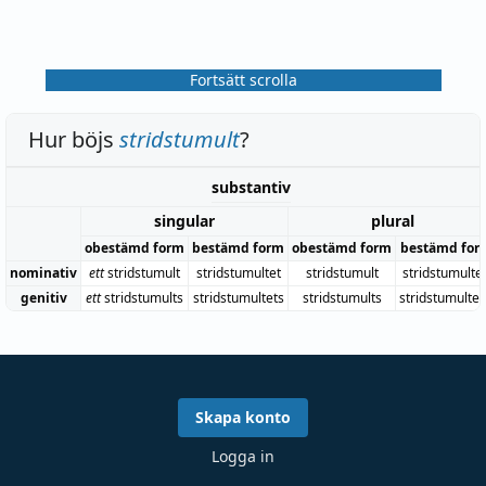
Fortsätt scrolla
Hur böjs
stridstumult
?
substantiv
singular
plural
obestämd form
bestämd form
obestämd form
bestämd for
nominativ
ett
stridstumult
stridstumultet
stridstumult
stridstumulte
genitiv
ett
stridstumults
stridstumultets
stridstumults
stridstumulte
Skapa konto
Logga in