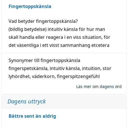
Fingertoppskänsla
Vad betyder
fingertoppskänsla
?
(
bildlig
betydelse)
intuitiv
känsla
för hur man
skall
handla
eller
reagera
i en viss
situation
, för
det väsentliga i ett visst
sammanhang
etcetera
Synonymer till
fingertoppskänsla
fingerspetskänsla
,
intuitiv känsla
,
intuition
,
stor
lyhördhet
,
väderkorn
,
fingerspitzengefühl
Läs mer om dagens ord
Dagens uttryck
Bättre sent än aldrig