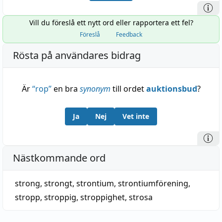
Vill du föreslå ett nytt ord eller rapportera ett fel?
Föreslå
Feedback
Rösta på användares bidrag
Är
“
rop
”
en bra
synonym
till ordet
auktionsbud
?
Ja
Nej
Vet inte
Nästkommande ord
strong
,
strongt
,
strontium
,
strontiumförening
,
stropp
,
stroppig
,
stroppighet
,
strosa