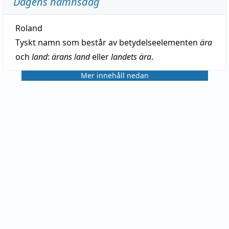
Dagens namnsdag
Roland
Tyskt namn som består av betydelseelementen
ära
och
land
:
ärans land
eller
landets ära
.
Mer innehåll nedan