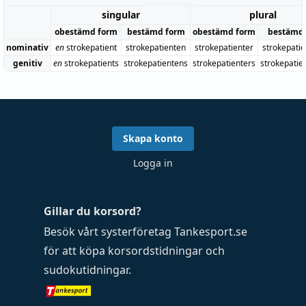
singular
plural
obestämd form
bestämd form
obestämd form
bestämd
nominativ
en
strokepatient
strokepatienten
strokepatienter
strokepati
genitiv
en
strokepatients
strokepatientens
strokepatienters
strokepatie
Skapa konto
Logga in
Gillar du korsord?
Besök vårt systerföretag
Tankesport.se
för att köpa
korsordstidningar
och
sudokutidningar
.