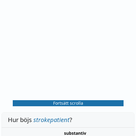
Fortsätt scrolla
Hur böjs
strokepatient
?
substantiv