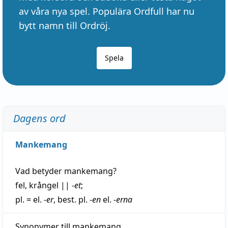
av våra nya spel. Populära Ordfull har nu
bytt namn till Ordröj.
Spela
Dagens ord
Mankemang
Vad betyder
mankemang
?
fel
,
krångel
||
-et
;
pl. = el.
-er
, best. pl.
-en
el.
-erna
Synonymer till
mankemang