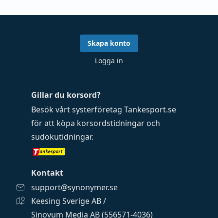
Skapa konto
Logga in
Gillar du korsord?
Besök vårt systerföretag
Tankesport.se
för att köpa
korsordstidningar
och
sudokutidningar
.
Kontakt
support@synonymer.se
Keesing Sverige AB /
Sinovum Media AB (556571-4036)