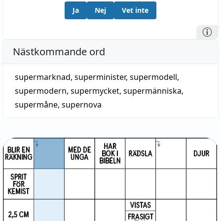
Ja
Nej
Vet inte
Nästkommande ord
supermarknad
,
superminister
,
supermodell
,
supermodern
,
supermycket
,
supermänniska
,
supermåne
,
supernova