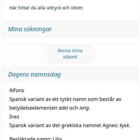
Här hittar du alla uttryck och idiom
Mina sökningar
Rensa mina
sökord
Dagens namnsdag
Alfons
Spansk variant av ett tyskt namn som består av
betydelseelementen
ädel
och
ivrig
.
Inez
Spansk variant av det grekiska namnet Agnes:
kysk
.
Besläktade namn:
Lilja