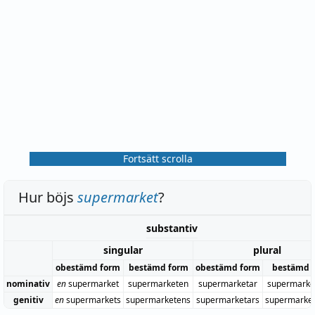
Fortsätt scrolla
Hur böjs
supermarket
?
substantiv
singular
plural
obestämd form
bestämd form
obestämd form
bestämd 
nominativ
en
supermarket
supermarketen
supermarketar
supermarke
genitiv
en
supermarkets
supermarketens
supermarketars
supermarke