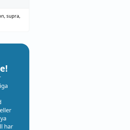
on
,
supra
,
e!
r
iga
d
eller
nya
l har