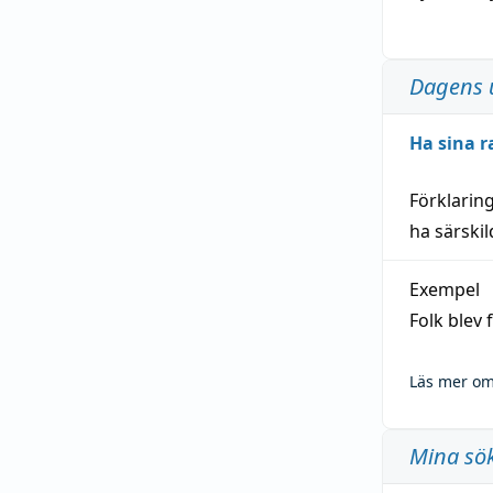
Dagens 
Ha sina r
Förklarin
ha särski
Exempel
Folk blev
Läs mer om
Mina sö