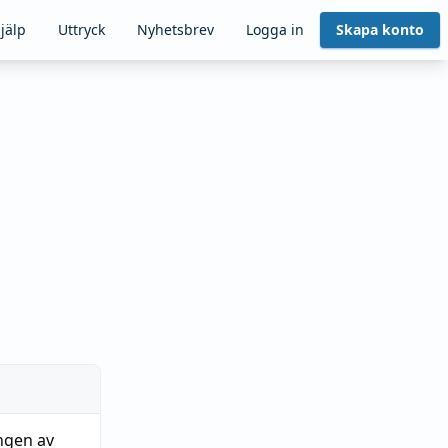
jälp
Uttryck
Nyhetsbrev
Logga in
Skapa konto
ngen av