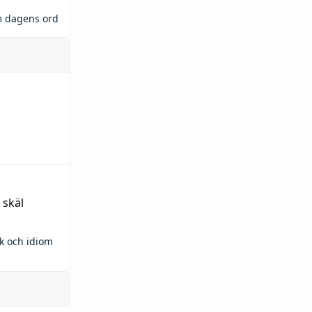
m dagens ord
 skäl
ck och idiom