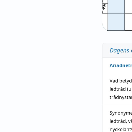
Dagens 
Ariadnet
Vad bety
ledtråd
(u
trådnystan
Synonymer
ledtråd
,
v
nyckelant