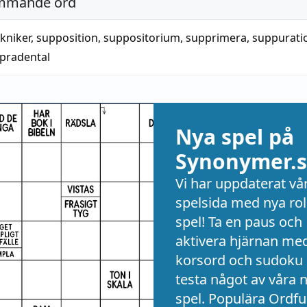
mmande ord
kniker
,
supposition
,
suppositorium
,
supprimera
,
suppurati
pradental
Nya spel på
Synonymer.s
Vi har uppdaterat vå
spelsida med nya rol
spel! Ta en paus och
aktivera hjärnan me
korsord och sudoku 
testa något av våra 
spel. Populära Ordful