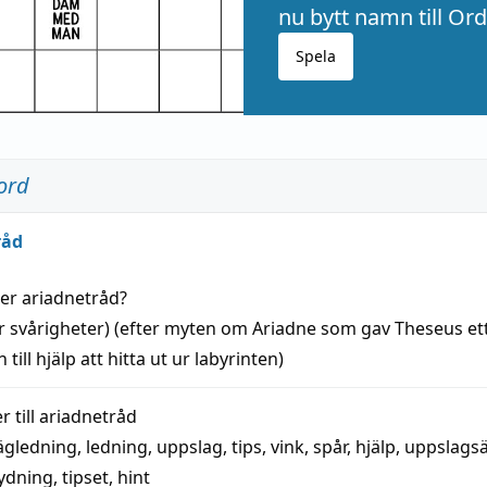
nu bytt namn till Ord
Spela
ord
råd
der
ariadnetråd
?
r svårigheter) (efter myten om Ariadne som gav Theseus et
 till
hjälp
att
hitta
ut ur labyrinten)
 till
ariadnetråd
ägledning
,
ledning
,
uppslag
,
tips
,
vink
,
spår
,
hjälp
,
uppslags
ydning,
tipset
,
hint