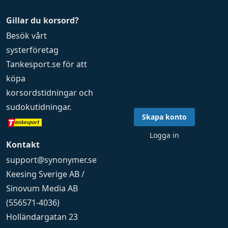
Gillar du korsord?
Besök vårt
systerföretag
Tankesport.se
för att
köpa
korsordstidningar
och
sudokutidningar
.
Skapa konto
Logga in
Kontakt
support@synonymer.se
Keesing Sverige AB /
Sinovum Media AB
(556571-4036)
Holländargatan 23