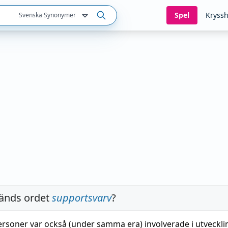
Spel
Kryssh
Svenska Synonymer
änds ordet
supportsvarv
?
soner var också (under samma era) involverade i utveckli