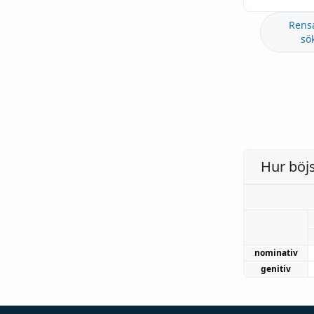
Rens
sö
Hur böj
nominativ
genitiv