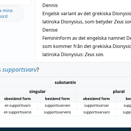
Dennis
a mina
Engelsk variant av det grekiska Dionysio
kord
latinska Dionysius, som betyder
Zeus so
Denise
Femininform av det engelska namnet De
som kommer från det grekiska Dionysios
latinska Dionysius:
Zeus son
.
s
supportsvarv
?
substantiv
singular
plural
obestämd form
bestämd form
obestämd form
be
en
supportsvarv
supportsvarven
supportsvarvar
supp
en
supportsvarvs
supportsvarvens
supportsvarvars
supp