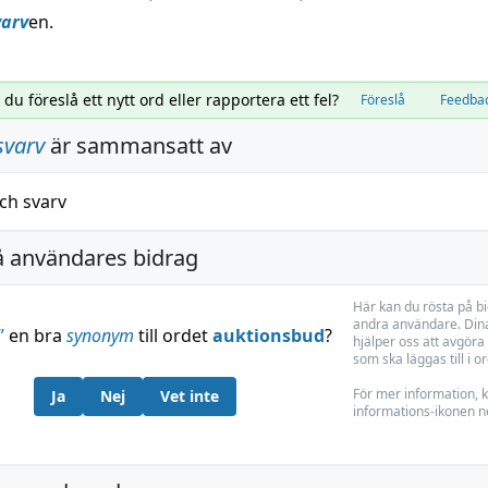
varv
en.
l du föreslå ett nytt ord eller rapportera ett fel?
Föreslå
Feedba
svarv
är sammansatt av
ch
svarv
å användares bidrag
Här kan du rösta på b
andra användare. Dina
”
en bra
synonym
till ordet
auktionsbud
?
hjälper oss att avgöra 
som ska läggas till i o
För mer information, k
Ja
Nej
Vet inte
informations-ikonen n