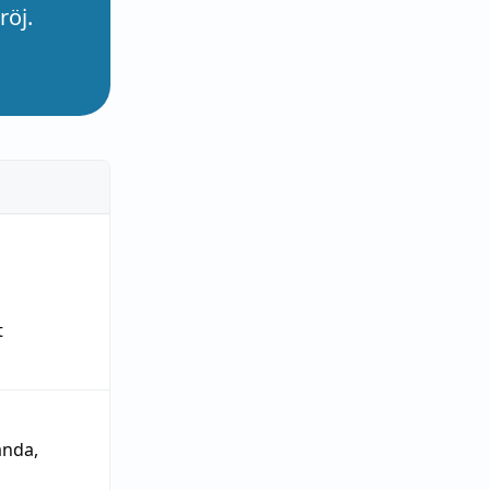
röj.
t
ända
,