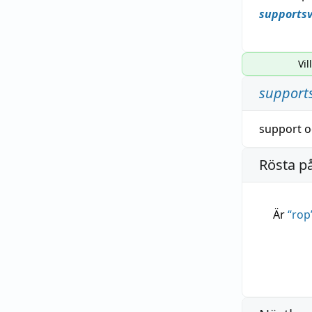
supports
Vil
support
support
o
Rösta p
Är
“
rop