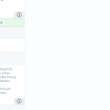
ck
idrag från
 röster
vilka bidrag
rdboken.
licka på
edan.