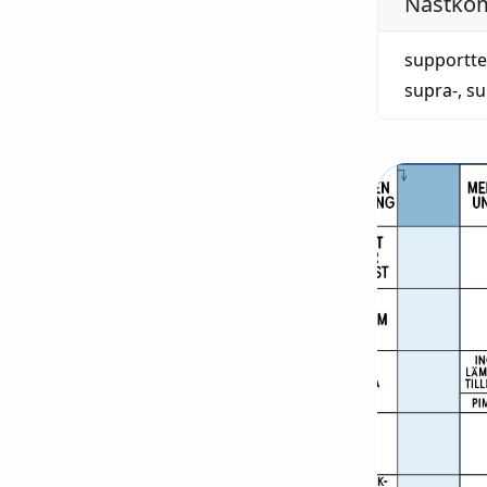
Nästko
supportte
supra-
,
su