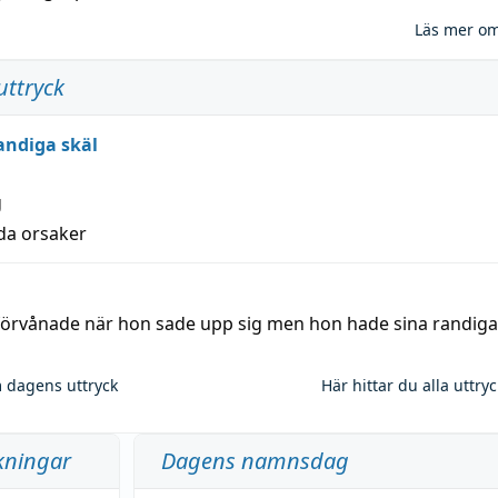
Läs mer o
uttryck
andiga skäl
g
lda orsaker
 förvånade när hon sade upp sig men hon hade sina randiga
 dagens uttryck
Här hittar du alla uttry
kningar
Dagens namnsdag