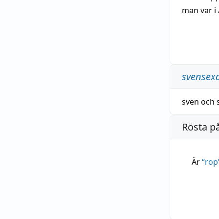
man var i
svensex
sven
och
Rösta p
Är
“
rop