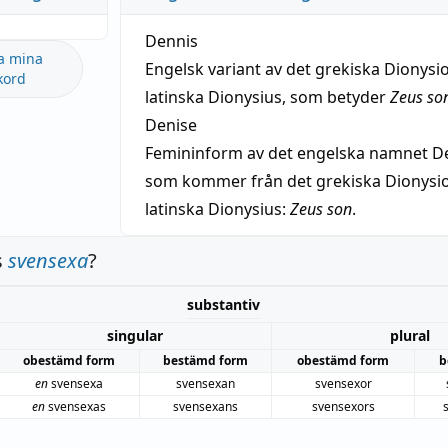
Dennis
a mina
Engelsk variant av det grekiska Dionysio
kord
latinska Dionysius, som betyder
Zeus so
Denise
Femininform av det engelska namnet De
som kommer från det grekiska Dionysios
latinska Dionysius:
Zeus son
.
s
svensexa
?
substantiv
singular
plural
obestämd form
bestämd form
obestämd form
b
en
svensexa
svensexan
svensexor
en
svensexas
svensexans
svensexors