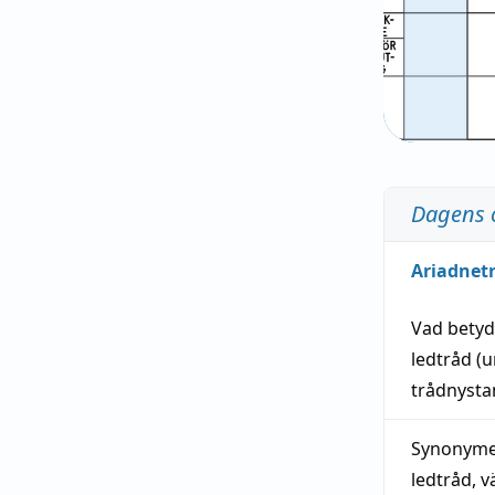
Dagens 
Ariadnet
Vad bety
ledtråd
(u
trådnystan
Synonymer
ledtråd
,
v