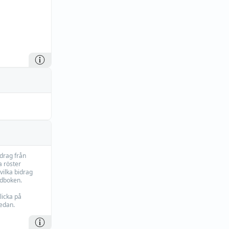
idrag från
 röster
vilka bidrag
rdboken.
licka på
edan.