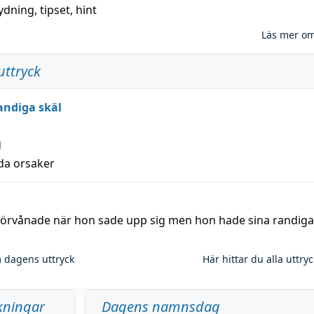
ydning,
tipset
,
hint
Läs mer o
uttryck
andiga skäl
g
lda orsaker
 förvånade när hon sade upp sig men hon hade sina randiga
 dagens uttryck
Här hittar du alla uttry
kningar
Dagens namnsdag