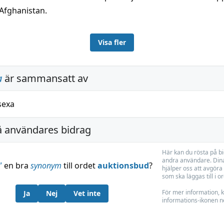
 Afghanistan.
Visa fler
a
är sammansatt av
sexa
å användares bidrag
Här kan du rösta på b
andra användare. Dina
”
en bra
synonym
till ordet
auktionsbud
?
hjälper oss att avgöra 
som ska läggas till i o
För mer information, k
Ja
Nej
Vet inte
informations-ikonen n