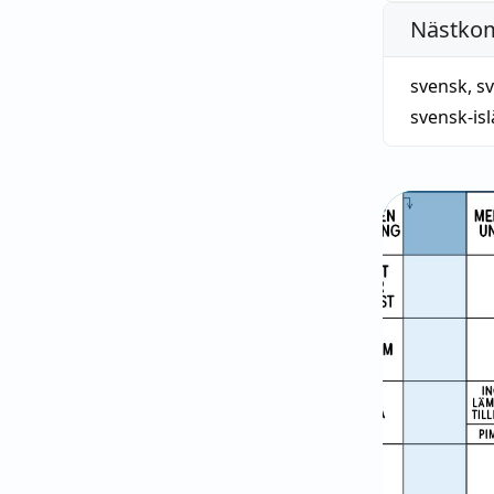
Nästko
svensk
,
s
svensk-is