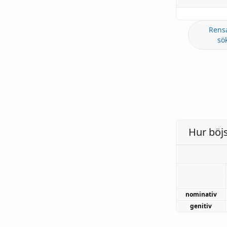
Rens
sö
Hur böj
nominativ
genitiv