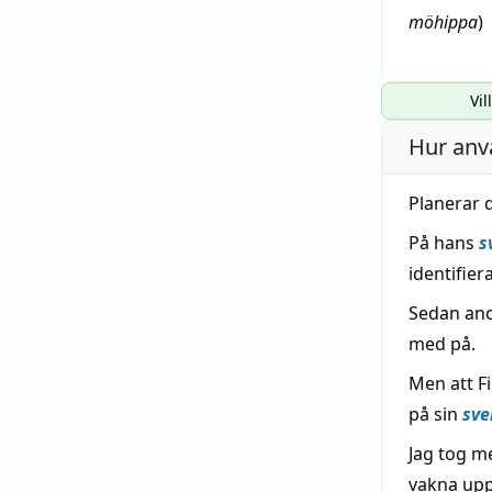
möhippa
)
Vil
Hur anv
Planerar 
På hans
s
identifie
Sedan an
med på.
Men att F
på sin
sve
Jag tog me
vakna upp