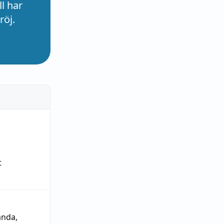
l har
röj.
t
ända
,