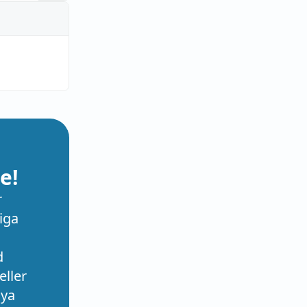
e!
r
iga
d
eller
nya