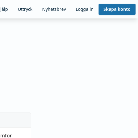
jälp
Uttryck
Nyhetsbrev
Logga in
Skapa konto
ämför