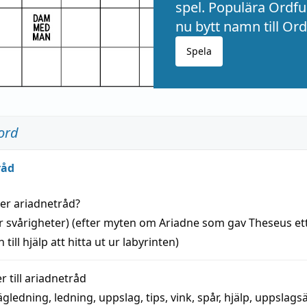
spel. Populära Ordful
nu bytt namn till Ord
Spela
ord
råd
der
ariadnetråd
?
r svårigheter) (efter myten om Ariadne som gav Theseus et
 till
hjälp
att
hitta
ut ur labyrinten)
 till
ariadnetråd
ägledning
,
ledning
,
uppslag
,
tips
,
vink
,
spår
,
hjälp
,
uppslags