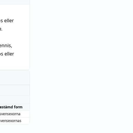
s eller
n
.
nnis,
 eller
estämd form
svensexorna
svensexornas