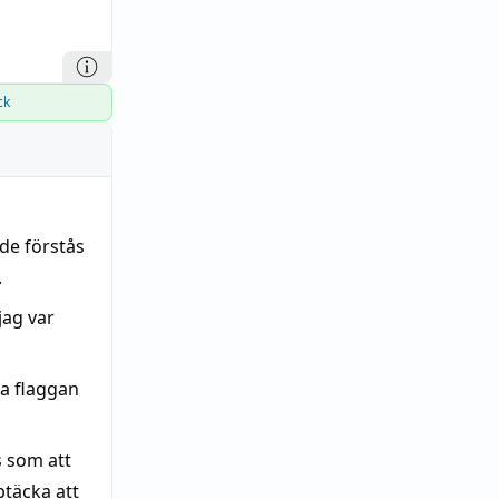
ck
de förstås
.
jag var
a flaggan
s som att
ptäcka att