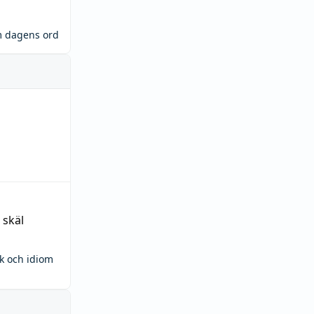
m dagens ord
 skäl
ck och idiom