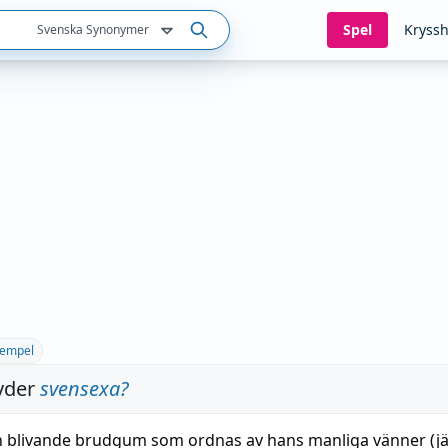
Spel
Kryssh
Svenska Synonymer
empel
yder
svensexa
?
n
blivande
brudgum
som ordnas av hans manliga
vänner
(j