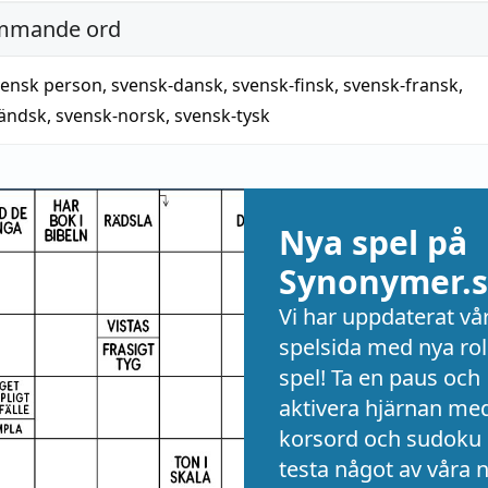
mmande ord
vensk person
,
svensk-dansk
,
svensk-finsk
,
svensk-fransk
,
ländsk
,
svensk-norsk
,
svensk-tysk
Nya spel på
Synonymer.s
Vi har uppdaterat vå
spelsida med nya rol
spel! Ta en paus och
aktivera hjärnan me
korsord och sudoku 
testa något av våra 