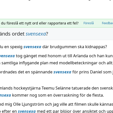
l du föreslå ett nytt ord eller rapportera ett fel?
Föreslå
Feedba
änds ordet
svensexa
?
du en spexig
svensexa
där brudgummen ska kidnappas?
vensexa
tog gänget med honom ut till Arlanda och han kun
ra samtliga inflygande plan med modellbeteckningar och allt
ordnades det en spännande
svensexa
för prins Daniel som 
inlands hockeystjärna Teemu Selänne tatuerade den svensk
nsexa
kommer nog som en överraskning för de flesta.
d mig Olle Ljungström och jag ville att filmen skulle känna
 efter en
svensexa
med ett par blöjor över ansiktet och up