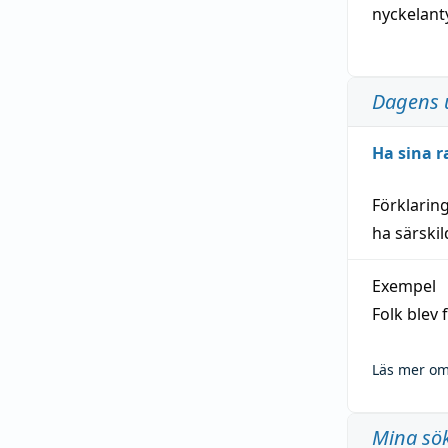
nyckelant
Dagens 
Ha sina r
Förklarin
ha särski
Exempel
Folk blev
Läs mer om
Mina sö