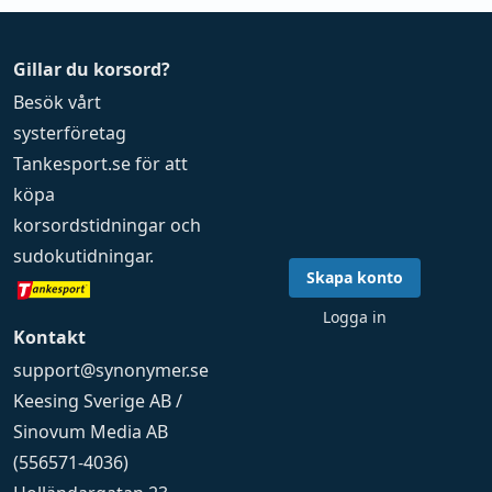
Gillar du korsord?
Besök vårt
systerföretag
Tankesport.se
för att
köpa
korsordstidningar
och
sudokutidningar
.
Skapa konto
Logga in
Kontakt
support@synonymer.se
Keesing Sverige AB /
Sinovum Media AB
(556571-4036)