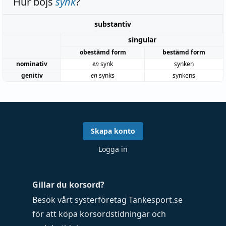
Hur böjs
synk
?
substantiv
singular
obestämd form
bestämd form
nominativ
en
synk
synken
genitiv
en
synks
synkens
Skapa konto
Logga in
Gillar du korsord?
Besök vårt systerföretag
Tankesport.se
för att köpa
korsordstidningar
och