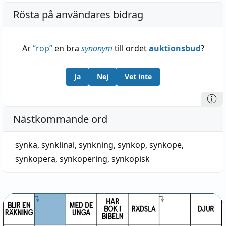
Rösta på användares bidrag
Är
“
rop
”
en bra
synonym
till ordet
auktionsbud
?
Ja
Nej
Vet inte
Nästkommande ord
synka
,
synklinal
,
synkning
,
synkop
,
synkope
,
synkopera
,
synkopering
,
synkopisk