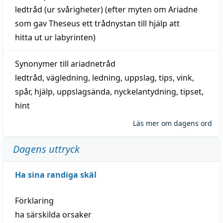
ledtråd
(ur svårigheter) (efter myten om Ariadne
som gav Theseus ett trådnystan till
hjälp
att
hitta
ut ur labyrinten)
Synonymer till
ariadnetråd
ledtråd
,
vägledning
,
ledning
,
uppslag
,
tips
,
vink
,
spår
,
hjälp
,
uppslagsända
, nyckelantydning,
tipset
,
hint
Läs mer om dagens ord
Dagens uttryck
Ha sina randiga skäl
Förklaring
ha särskilda orsaker