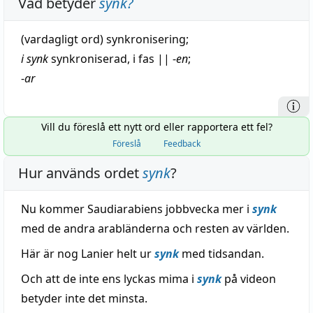
Vad betyder
synk
?
(vardagligt ord)
synkronisering
;
i synk
synkroniserad
, i
fas
||
-
en
;
-
ar
Vill du föreslå ett nytt ord eller rapportera ett fel?
Föreslå
Feedback
Hur används ordet
synk
?
Nu kommer Saudiarabiens jobbvecka mer i
synk
med de andra arabländerna och resten av världen.
Här är nog Lanier helt ur
synk
med tidsandan.
Och att de inte ens lyckas mima i
synk
på videon
betyder inte det minsta.