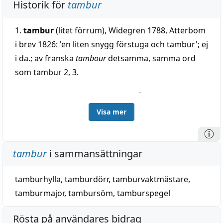
Historik för
tambur
1.
tambur
(litet förrum), Widegren 1788, Atterbom
i brev 1826: 'en liten snygg förstuga och tambur'; ej
i da.; av franska
tambour
detsamma, samma ord
som tambur 2, 3.
2.
tambur-
, i sammansättning -nål, -söm, 1782,
Weste 1807, från franska
tambour
, broderram
Visa mer
(äldre svenska
tambur
, t. ex. 1823) = följ.; se d. o.
3.
tambur-
, i sammansättning tamburmajor, från
tambur
i sammansättningar
nyhögtyska tambourmajor, anförare för
trumslagarna, av franska
tambour
, trumslagare,
tamburhylla
,
tamburdörr
,
tamburvaktmästare
,
trumma, broderram (se tambur 2), tambur (se
tamburmajor
,
tambursöm
,
tamburspegel
tambur 1), i fornfranska även
tabour
(se taburett) =
Rösta på användares bidrag
italienska
tambur(r)o
,
taburro
; av i enskildheter