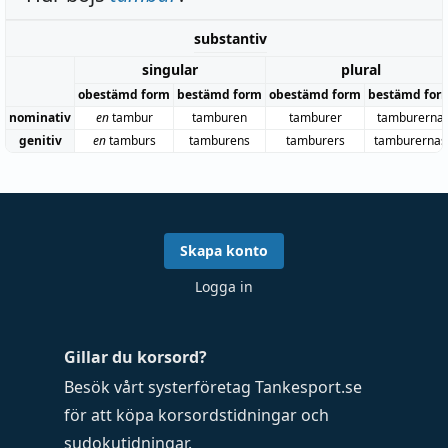
substantiv
singular
plural
obestämd form
bestämd form
obestämd form
bestämd for
nominativ
en
tambur
tamburen
tamburer
tamburerna
genitiv
en
tamburs
tamburens
tamburers
tamburernas
Skapa konto
Logga in
Gillar du korsord?
Besök vårt systerföretag
Tankesport.se
för att köpa
korsordstidningar
och
sudokutidningar
.