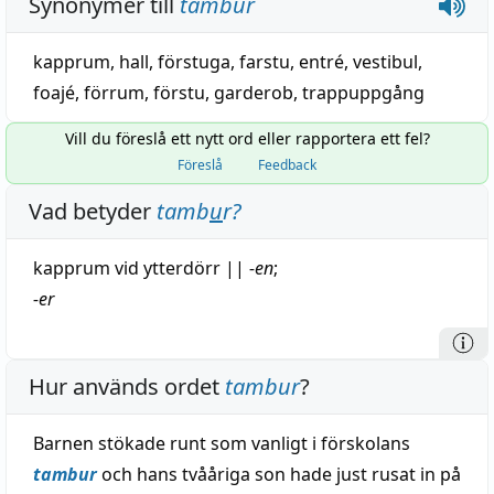
Synonymer till
tambur
kapprum
,
hall
,
förstuga
,
farstu
,
entré
,
vestibul
,
foajé
,
förrum
,
förstu
,
garderob
,
trappuppgång
Vill du föreslå ett nytt ord eller rapportera ett fel?
Föreslå
Feedback
Vad betyder
tamb
u
r
?
kapprum
vid
ytterdörr
||
-en
;
-er
Hur används ordet
tambur
?
Barnen stökade runt som vanligt i förskolans
tambur
och hans tvååriga son hade just rusat in på