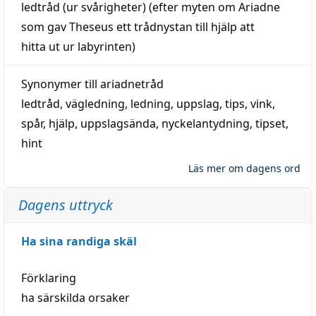
ledtråd
(ur svårigheter) (efter myten om Ariadne
som gav Theseus ett trådnystan till
hjälp
att
hitta
ut ur labyrinten)
Synonymer till
ariadnetråd
ledtråd
,
vägledning
,
ledning
,
uppslag
,
tips
,
vink
,
spår
,
hjälp
,
uppslagsända
, nyckelantydning,
tipset
,
hint
Läs mer om dagens ord
Dagens uttryck
Ha sina randiga skäl
Förklaring
ha särskilda orsaker