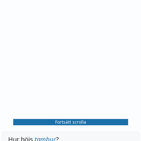
Fortsätt scrolla
Hur böjs
tambur
?