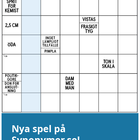
Nya spel på
Synonymer.se!