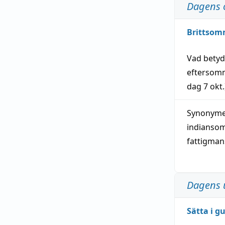
Dagens 
Brittsom
Vad bety
eftersom
dag
7 okt.
Synonymer
indianso
fattigma
Dagens 
Sätta i g