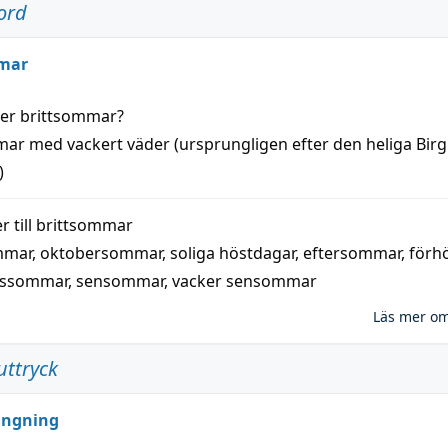
ord
mar
der
brittsommar
?
mar
med
vackert
väder
(
ursprungligen
efter den heliga Birg
)
 till
brittsommar
mmar
,
oktobersommar
,
soliga höstdagar
,
eftersommar
,
förh
nssommar
,
sensommar
,
vacker sensommar
Läs mer o
uttryck
ungning