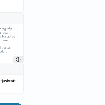
idrag från
 röster
vilka bidrag
rdboken.
licka på
edan.
,
tjuskraft
,