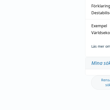
Förklarin
Destabilis
Exempel
Världseko
Läs mer om
Mina sö
Rens
sö