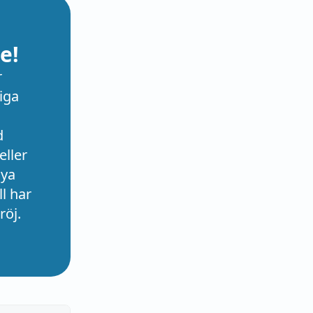
e!
r
iga
d
eller
nya
l har
röj.