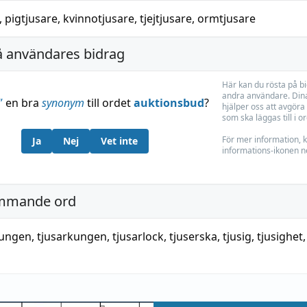
,
pigtjusare
,
kvinnotjusare
,
tjejtjusare
,
ormtjusare
å användares bidrag
Här kan du rösta på b
andra användare. Dina
”
en bra
synonym
till ordet
auktionsbud
?
hjälper oss att avgöra 
som ska läggas till i o
För mer information, k
Ja
Nej
Vet inte
informations-ikonen n
mmande ord
nungen
,
tjusarkungen
,
tjusarlock
,
tjuserska
,
tjusig
,
tjusighet