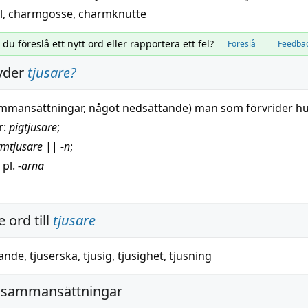
l
,
charmgosse
,
charmknutte
l du föreslå ett nytt ord eller rapportera ett fel?
Föreslå
Feedba
yder
tjusare
?
ammansättningar, något nedsättande) man som förvrider
hu
r
:
pigtjusare
;
rmtjusare
||
-n
;
. pl.
-arna
 ord till
tjusare
sande
,
tjuserska
,
tjusig
,
tjusighet
,
tjusning
 sammansättningar