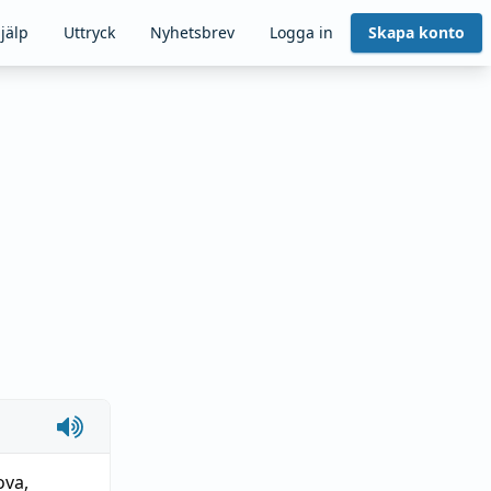
jälp
Uttryck
Nyhetsbrev
Logga in
Skapa konto
ova
,