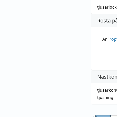
tjusarlock
Rösta p
Är
“
rop
Nästko
tjusarko
tjusning