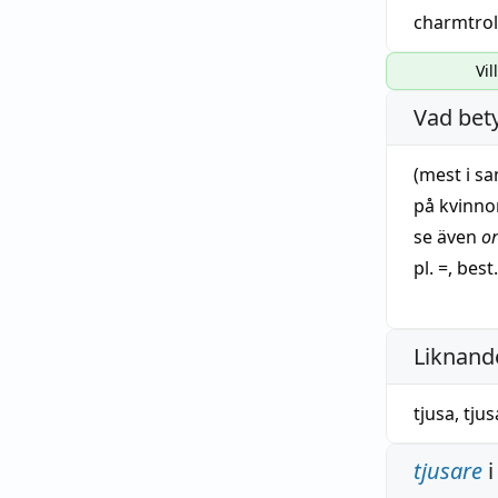
charmtrol
Vil
Vad bet
(mest i s
på
kvinno
se även
o
pl. =, best
Liknande
tjusa
,
tju
tjusare
i