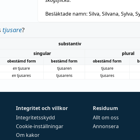
skogsflicka
.
Besläktade namn:
Silva, Silvana, Sylva, Sy
s
tjusare
?
substantiv
singular
plural
obestämd form
bestämd form
obestämd form
b
en
tjusare
tjusaren
tjusare
en
tjusares
tjusarens
tjusares
Integritet och villkor
Residuum
Integritetsskydd
Allt om oss
Cookie-inställningar
Annonsera
Om kakor