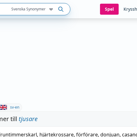
Spel
Kryssh
Svenska Synonymer
sv-en
er till
tjusare
fruntimmerskarl
,
hjärtekrossare
,
förförare
,
donjuan
,
casan