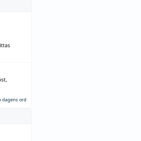
ittas
öst
,
m dagens ord