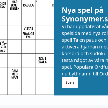
Nya spel på
Synonymer.s
Vi har uppdaterat vå
spelsida med nya rol
spel! Ta en paus och
aktivera hjärnan me
korsord och sudoku 
testa något av våra 
spel. Populära Ordful
nu bytt namn till Ord
Spela