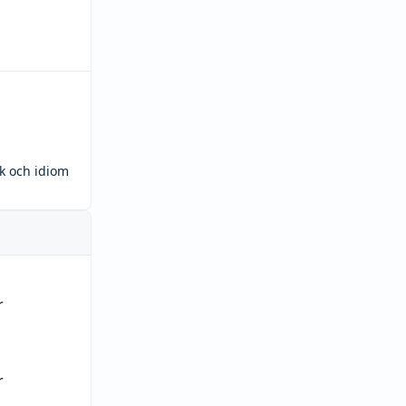
ck och idiom
r
r