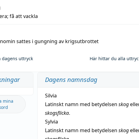
g
era; få att vackla
nomin sattes i gungning av krigsutbrottet
 dagens uttryck
Här hittar du alla uttry
kningar
Dagens namnsdag
Silvia
a mina
Latinskt namn med betydelsen
skog
elle
kord
skogsflicka
.
Sylvia
Latinskt namn med betydelsen
skog
elle