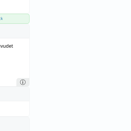
ck
vudet