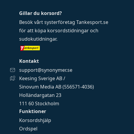
Gillar du korsord?
Besök vårt systerföretag
Tankesport.se
för att köpa
korsordstidningar
och
sudokutidningar
.
Kontakt
support@synonymer.se
Keesing Sverige AB /
Sinovum Media AB (556571-4036)
Holländargatan 23
111 60 Stockholm
Funktioner
Korsordshjälp
Ordspel