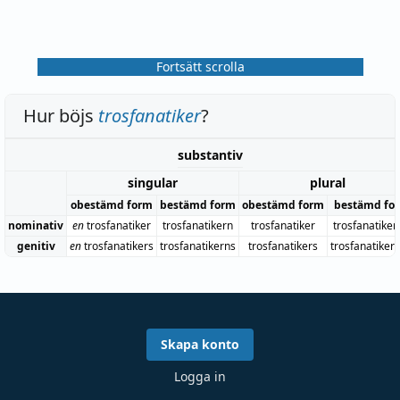
Fortsätt scrolla
Hur böjs
trosfanatiker
?
substantiv
singular
plural
obestämd form
bestämd form
obestämd form
bestämd fo
nominativ
en
trosfanatiker
trosfanatikern
trosfanatiker
trosfanatiker
genitiv
en
trosfanatikers
trosfanatikerns
trosfanatikers
trosfanatiker
Skapa konto
Logga in