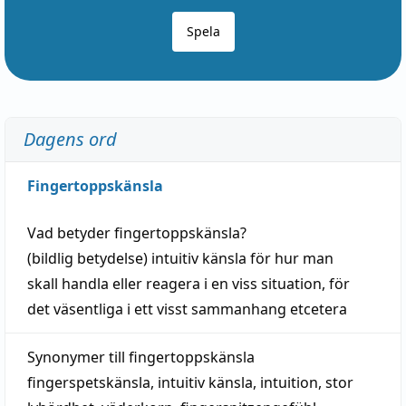
Spela
Dagens ord
Fingertoppskänsla
Vad betyder
fingertoppskänsla
?
(
bildlig
betydelse)
intuitiv
känsla
för hur man
skall
handla
eller
reagera
i en viss
situation
, för
det väsentliga i ett visst
sammanhang
etcetera
Synonymer till
fingertoppskänsla
fingerspetskänsla
,
intuitiv känsla
,
intuition
,
stor