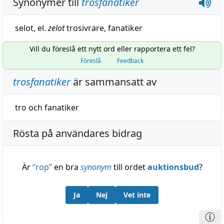
Synonymer till
trosfanatiker
selot
, el.
zelot
trosivrare
,
fanatiker
Vill du föreslå ett nytt ord eller rapportera ett fel?
Föreslå
Feedback
trosfanatiker
är sammansatt av
tro
och
fanatiker
Rösta på användares bidrag
Är
“
rop
”
en bra
synonym
till ordet
auktionsbud
?
Ja
Nej
Vet inte