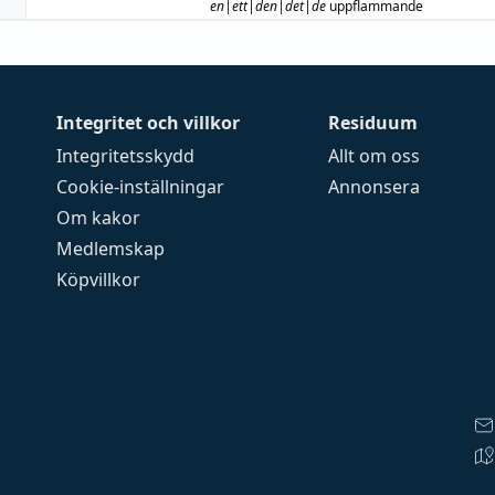
en|ett|den|det|de
uppflammande
Integritet och villkor
Residuum
Integritetsskydd
Allt om oss
Cookie-inställningar
Annonsera
Om kakor
Medlemskap
Köpvillkor