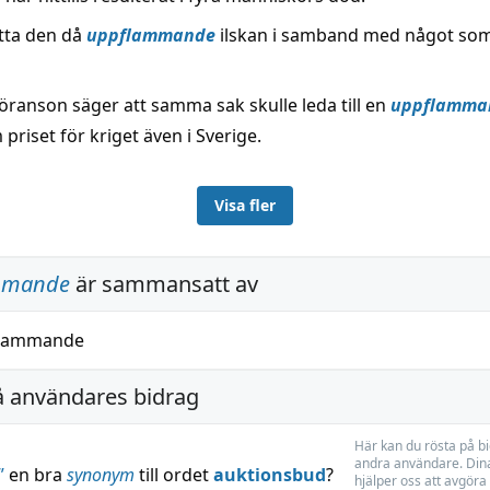
tta den då
uppflammande
ilskan i samband med något som
öranson säger att samma sak skulle leda till en
uppflamma
priset för kriget även i Sverige.
Visa fler
mmande
är sammansatt av
lammande
å användares bidrag
Här kan du rösta på b
andra användare. Dina
”
en bra
synonym
till ordet
auktionsbud
?
hjälper oss att avgöra 