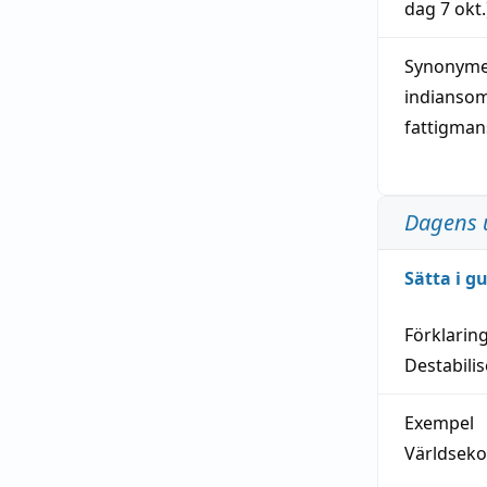
dag
7 okt.
Synonymer
indianso
fattigma
Dagens 
Sätta i g
Förklarin
Destabilis
Exempel
Världseko