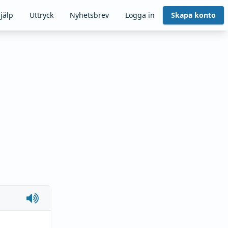
jälp
Uttryck
Nyhetsbrev
Logga in
Skapa konto