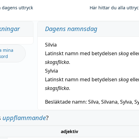
 dagens uttryck
Här hittar du alla uttry
kningar
Dagens namnsdag
Silvia
a mina
Latinskt namn med betydelsen
skog
elle
kord
skogsflicka
.
Sylvia
Latinskt namn med betydelsen
skog
elle
skogsflicka
.
Besläktade namn:
Silva, Silvana, Sylva, Sy
s
uppflammande
?
adjektiv