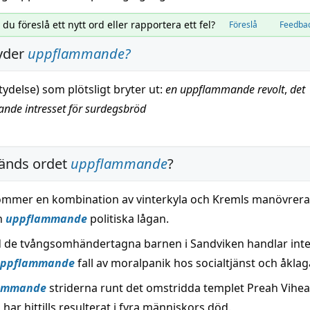
l du föreslå ett nytt ord eller rapportera ett fel?
Föreslå
Feedba
yder
uppflammande
?
tydelse) som
plötsligt
bryter ut:
en uppflammande
revolt
,
det
nde intresset för
surdegsbröd
änds ordet
uppflammande
?
mmer en kombination av vinterkyla och Kremls manövrera
n
uppflammande
politiska lågan.
d de tvångsomhändertagna barnen i Sandviken handlar inte
ppflammande
fall av moralpanik hos socialtjänst och åklag
ammande
striderna runt det omstridda templet Preah Vihear
ar hittills resulterat i fyra människors död.