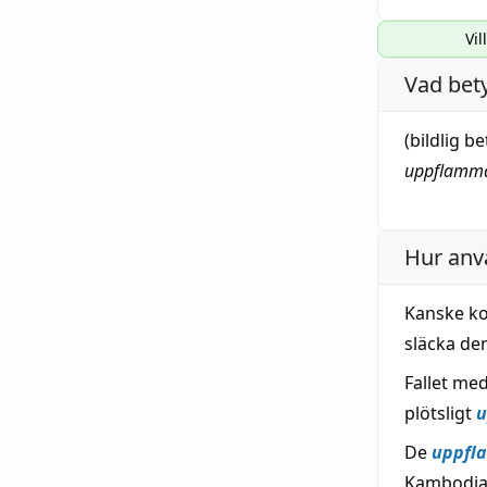
Vil
Vad bet
(
bildlig
be
uppflamma
Hur anv
Kanske ko
släcka de
Fallet me
plötsligt
u
De
uppfl
Kambodja h