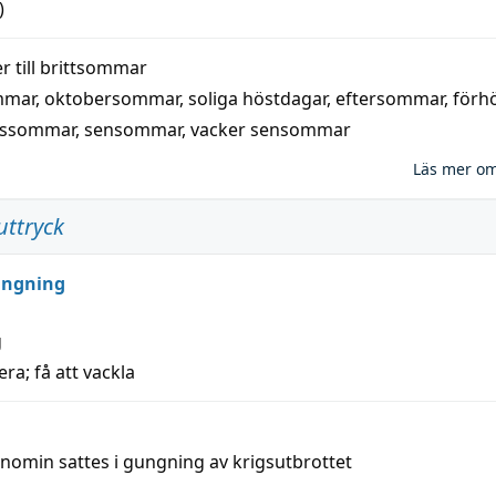
)
 till
brittsommar
mmar
,
oktobersommar
,
soliga höstdagar
,
eftersommar
,
förh
nssommar
,
sensommar
,
vacker sensommar
Läs mer o
uttryck
ungning
g
era; få att vackla
nomin sattes i gungning av krigsutbrottet