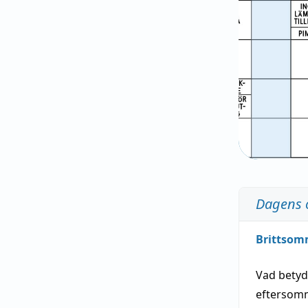
Dagens 
Brittsom
Vad bety
eftersom