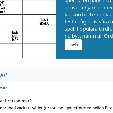
spel! Ta en paus och
aktivera hjärnan me
korsord och sudoku 
testa något av våra 
spel. Populära Ordful
nu bytt namn till Ord
Spela
ord
mar
der
brittsommar
?
mar
med
vackert
väder
(
ursprungligen
efter den heliga Birg