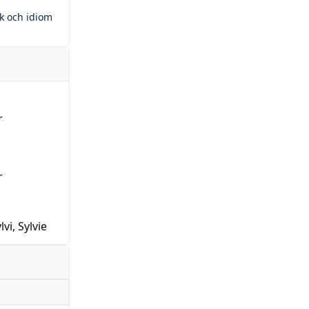
ck och idiom
r
r
lvi, Sylvie