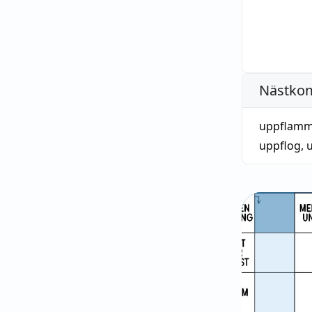
Nästko
uppflamm
uppflog
,