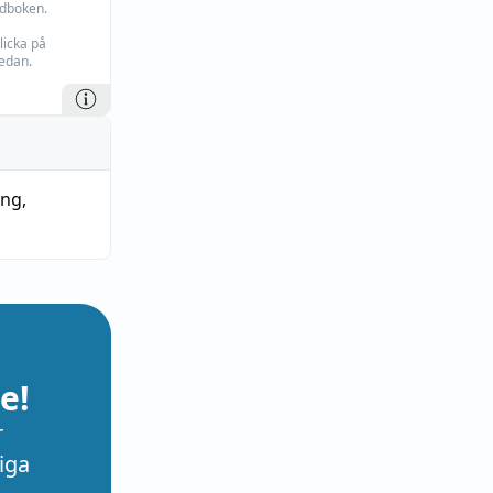
rdboken.
licka på
edan.
ing
,
e!
r
iga