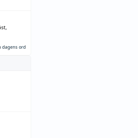
öst
,
m dagens ord