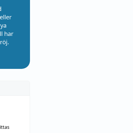
d
eller
nya
l har
röj.
ittas