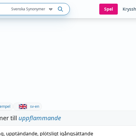
Spel
Kryssh
Svenska Synonymer
empel
sv-en
er till
uppflammande
ng
,
upptändande
,
plötsligt
igångsättande