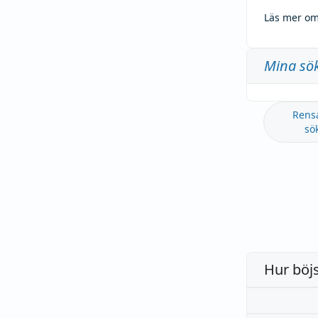
Läs mer om
Mina sö
Rens
sö
Hur böj