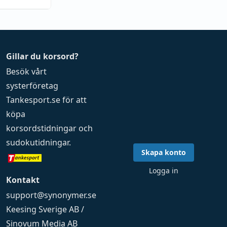
Gillar du korsord?
Besök vårt
systerföretag
Tankesport.se
för att
köpa
korsordstidningar
och
sudokutidningar
.
Skapa konto
Logga in
Kontakt
support@synonymer.se
Keesing Sverige AB /
Sinovum Media AB