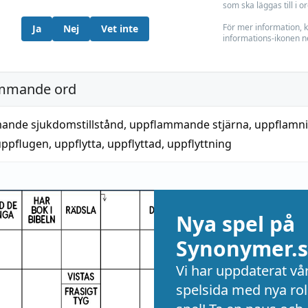
som ska läggas till i o
För mer information, k
Ja
Nej
Vet inte
informations-ikonen n
mmande ord
ande sjukdomstillstånd
,
uppflammande stjärna
,
uppflamn
uppflugen
,
uppflytta
,
uppflyttad
,
uppflyttning
Nya spel på
Synonymer.s
Vi har uppdaterat vå
spelsida med nya rol