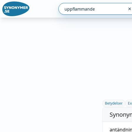
Betydelser
Ex
Synonym
antändni