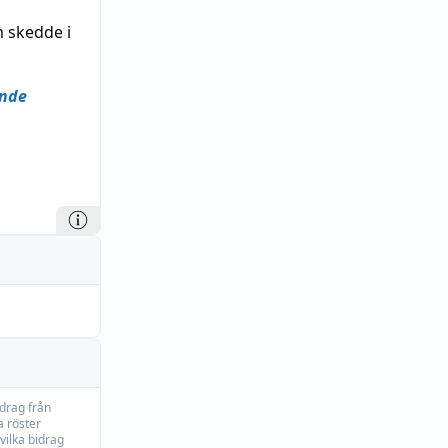
 skedde i
nde
idrag från
 röster
vilka bidrag