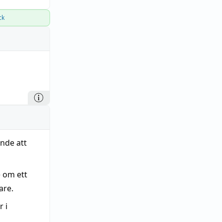
ck
nde att
 om ett
are.
 i