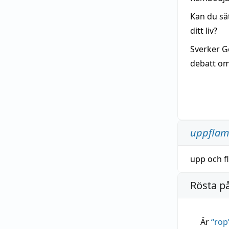
Kan du sä
ditt liv?
Sverker G
debatt om 
uppfla
upp
och
f
Rösta p
Är
“
rop