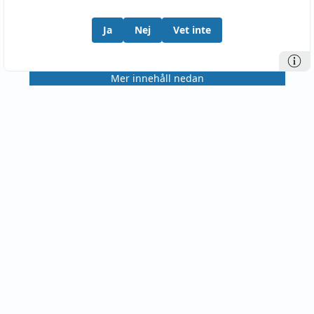
Ja
Nej
Vet inte
Mer innehåll nedan