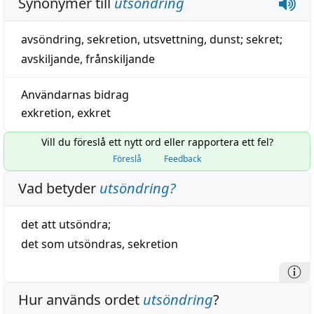
Synonymer till
utsöndring
avsöndring
,
sekretion
,
utsvettning
,
dunst
;
sekret
;
avskiljande
,
frånskiljande
Användarnas bidrag
exkretion
,
exkret
Vill du föreslå ett nytt ord eller rapportera ett fel?
Föreslå
Feedback
Vad betyder
utsöndring
?
det att
utsöndra
;
det som utsöndras,
sekretion
Hur används ordet
utsöndring
?