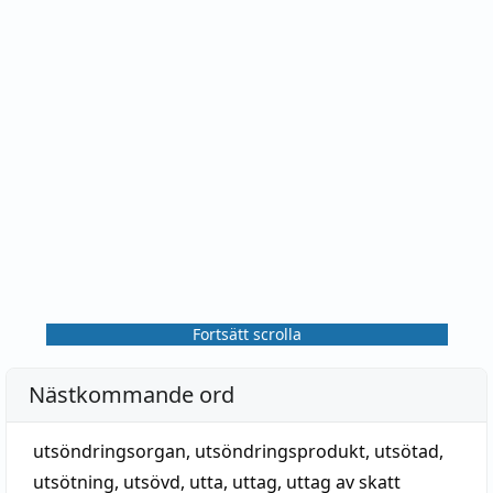
Fortsätt scrolla
Nästkommande ord
utsöndringsorgan
,
utsöndringsprodukt
,
utsötad
,
utsötning
,
utsövd
,
utta
,
uttag
,
uttag av skatt