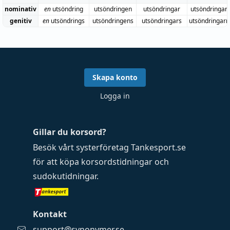
nominativ
en
utsöndring
utsöndringen
utsöndringar
utsöndringar
genitiv
en
utsöndrings
utsöndringens
utsöndringars
utsöndringarn
Skapa konto
Logga in
Gillar du korsord?
Besök vårt systerföretag
Tankesport.se
för att köpa
korsordstidningar
och
sudokutidningar
.
Kontakt
support@synonymer.se