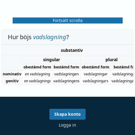
Fortsätt scrolla
Hur böjs
vadslagning
?
substantiv
singular
plural
obestämd form
bestämd form
obestämd form
bestämd fo
nominativ
en
vadslagning
vadslagningen
vadslagningar
vadslagninga
genitiv
en
vadslagnings
vadslagningens
vadslagningars
vadslagninga
Skapa konto
Logga in