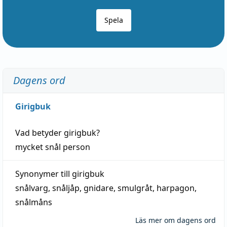
Spela
Dagens ord
Girigbuk
Vad betyder
girigbuk
?
mycket
snål
person
Synonymer till
girigbuk
snålvarg
,
snåljåp
,
gnidare
,
smulgråt
,
harpagon
,
snålmåns
Läs mer om dagens ord