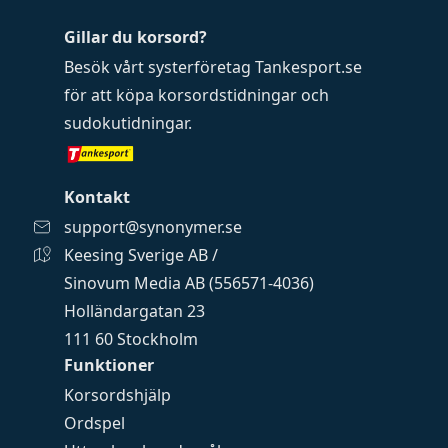
Gillar du korsord?
Besök vårt systerföretag
Tankesport.se
för att köpa
korsordstidningar
och
sudokutidningar
.
Kontakt
support@synonymer.se
Keesing Sverige AB /
Sinovum Media AB (556571-4036)
Holländargatan 23
111 60 Stockholm
Funktioner
Korsordshjälp
Ordspel