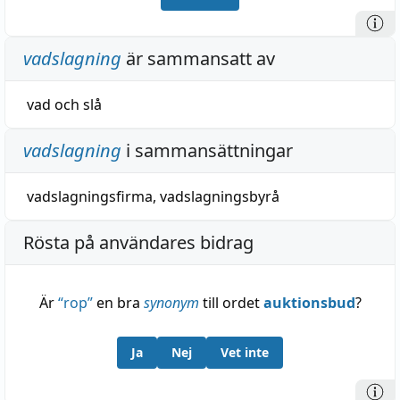
vadslagning
är sammansatt av
vad
och
slå
vadslagning
i sammansättningar
vadslagningsfirma
,
vadslagningsbyrå
Rösta på användares bidrag
Är
“
rop
”
en bra
synonym
till ordet
auktionsbud
?
Ja
Nej
Vet inte