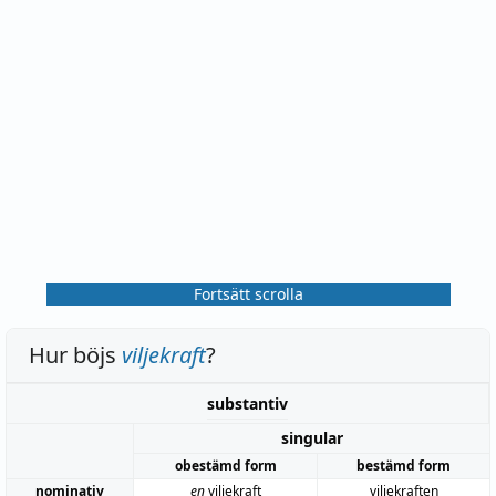
Fortsätt scrolla
Hur böjs
viljekraft
?
substantiv
singular
obestämd form
bestämd form
nominativ
en
viljekraft
viljekraften