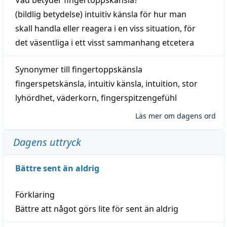
(
bildlig
betydelse)
intuitiv
känsla
för hur man
skall
handla
eller
reagera
i en viss
situation
, för
det väsentliga i ett visst
sammanhang
etcetera
Synonymer till
fingertoppskänsla
fingerspetskänsla
,
intuitiv känsla
,
intuition
,
stor
lyhördhet
,
väderkorn
,
fingerspitzengefühl
Läs mer om dagens ord
Dagens uttryck
Bättre sent än aldrig
Förklaring
Bättre att något görs lite för sent än aldrig