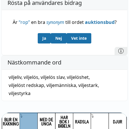
Rösta på användares bidrag
Är
“
rop
”
en bra
synonym
till ordet
auktionsbud
?
Ja
Nej
Vet inte
Nästkommande ord
viljeliv
,
viljelös
,
viljelös slav
,
viljelöshet
,
viljelöst redskap
,
viljemänniska
,
viljestark
,
viljestyrka