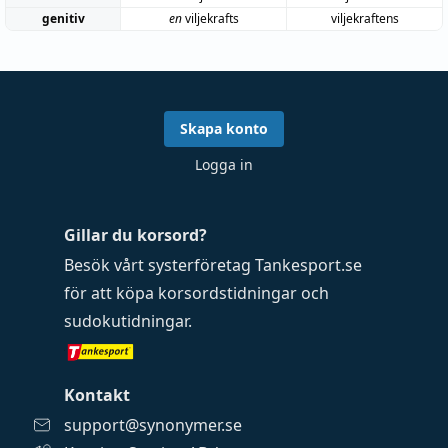
genitiv
en
viljekrafts
viljekraftens
Skapa konto
Logga in
Gillar du korsord?
Besök vårt systerföretag
Tankesport.se
för att köpa
korsordstidningar
och
sudokutidningar
.
Kontakt
support@synonymer.se