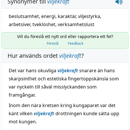
Synonymer till
viljekraft
beslutsamhet
,
energi
,
karaktär
,
viljestyrka
,
arbetsiver
,
tveklöshet
,
verksamhetslust
Vill du föreslå ett nytt ord eller rapportera ett fel?
Föreslå
Feedback
Hur används ordet
viljekraft
?
Det var hans okuvliga
viljekraft
snarare än hans
skarpsinthet och estetiska fingertoppskänsla som
var nyckeln till såväl misslyckanden som
framgångar.
Inom den nära kretsen kring kungaparet var det
känt vilken
viljekraft
drottningen kunde sätta upp
mot kungen.