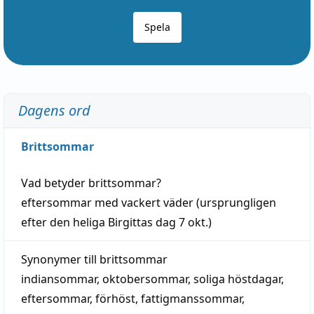
Spela
Dagens ord
Brittsommar
Vad betyder
brittsommar
?
eftersommar
med
vackert
väder
(
ursprungligen
efter den heliga Birgittas
dag
7 okt.)
Synonymer till
brittsommar
indiansommar
,
oktobersommar
,
soliga höstdagar
,
eftersommar
,
förhöst
,
fattigmanssommar
,