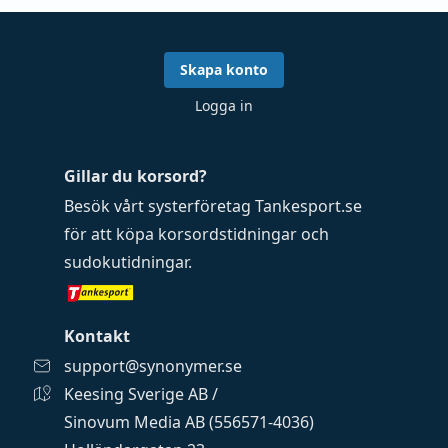
Skapa konto
Logga in
Gillar du korsord?
Besök vårt systerföretag
Tankesport.se
för att köpa
korsordstidningar
och
sudokutidningar
.
Kontakt
support@synonymer.se
Keesing Sverige AB /
Sinovum Media AB (556571-4036)