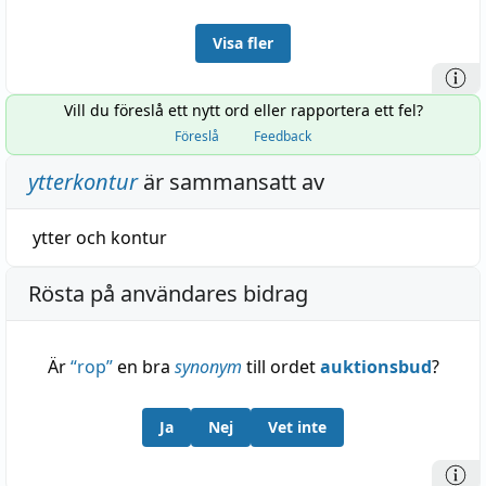
Visa fler
Vill du föreslå ett nytt ord eller rapportera ett fel?
Föreslå
Feedback
ytterkontur
är sammansatt av
ytter
och
kontur
Rösta på användares bidrag
Är
“
rop
”
en bra
synonym
till ordet
auktionsbud
?
Ja
Nej
Vet inte