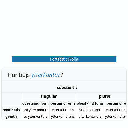
Fortsätt scrolla
Hur böjs
ytterkontur
?
substantiv
singular
plural
obestämd form
bestämd form
obestämd form
bestämd fo
nominativ
en
ytterkontur
ytterkonturen
ytterkonturer
ytterkonturer
genitiv
en
ytterkonturs
ytterkonturens
ytterkonturers
ytterkonturer