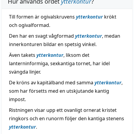
Hur används ordet
ytterkontur
?
Till formen är ogivalskruvens
ytterkontur
krökt
och ogivalformad.
Den har en svagt vågformad
ytterkontur
, medan
innerkonturen bildar en spetsig vinkel.
Även takets
ytterkontur
, liksom det
lanterninformiga, sexkantiga tornet, har idel
svängda linjer.
De kröns av kapitälband med samma
ytterkontur
,
som har försetts med en utskjutande kantig
impost.
Ristningen visar upp ett ovanligt ornerat kristet
ringkors och en runorm följer den kantiga stenens
ytterkontur
.