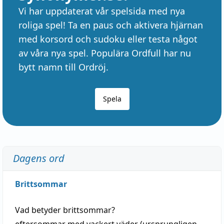
Vi har uppdaterat vår spelsida med nya
roliga spel! Ta en paus och aktivera hjärnan
med korsord och sudoku eller testa något
av våra nya spel. Populära Ordfull har nu
bytt namn till Ordröj.
Spela
Dagens ord
Brittsommar
Vad betyder
brittsommar
?
eftersommar
med
vackert
väder
(
ursprungligen