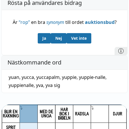
Rösta på användares bidrag
Är
“
rop
”
en bra
synonym
till ordet
auktionsbud
?
Ja
Nej
Vet inte
Nästkommande ord
yuan
,
yucca
,
yuccapalm
,
yuppie
,
yuppie-nalle
,
yuppienalle
,
yva
,
yva sig