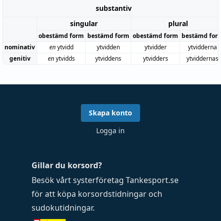
substantiv
singular
plural
obestämd form
bestämd form
obestämd form
bestämd for
nominativ
en
ytvidd
ytvidden
ytvidder
ytvidderna
genitiv
en
ytvidds
ytviddens
ytvidders
ytviddernas
Skapa konto
Logga in
Gillar du korsord?
Besök vårt systerföretag
Tankesport.se
för att köpa
korsordstidningar
och
sudokutidningar
.