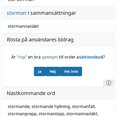
storman
i sammansättningar
stormannasläkt
Rösta på användares bidrag
Är
“
rop
”
en bra
synonym
till ordet
auktionsbud
?
Ja
Nej
Vet inte
Nästkommande ord
stormande
,
stormande hyllning
,
stormanfall
,
stormangrepp
,
stormanlopp
,
stormannasläkt
,