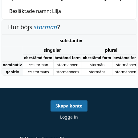
Besläktade namn:
Lilja
Hur böjs
storman
?
substantiv
singular
plural
obestämd form
bestämd form
obestämd form
bestämd for
nominativ
en
storman
stormannen
stormän
stormännen
genitiv
en
stormans
stormannens
stormäns
stormännens
Skapa konto
Logga in