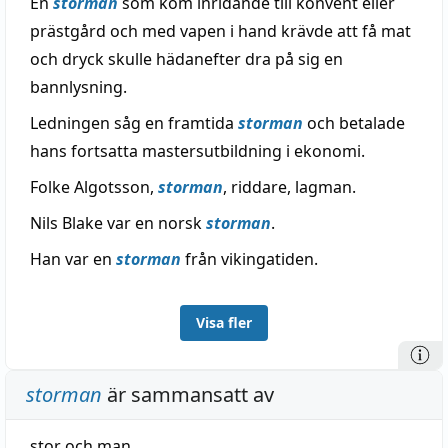
En
storman
som kom inridande till konvent eller
prästgård och med vapen i hand krävde att få mat
och dryck skulle hädanefter dra på sig en
bannlysning.
Ledningen såg en framtida
storman
och betalade
hans fortsatta mastersutbildning i ekonomi.
Folke Algotsson,
storman
, riddare, lagman.
Nils Blake var en norsk
storman
.
Han var en
storman
från vikingatiden.
Visa fler
storman
är sammansatt av
stor
och
man