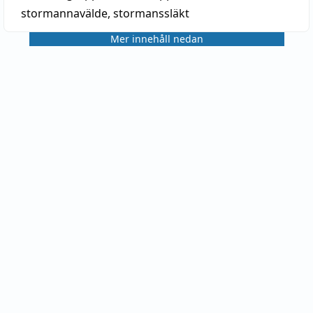
stormannavälde
,
stormanssläkt
Mer innehåll nedan