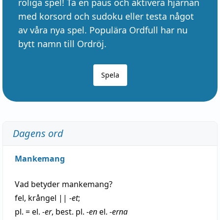
roliga spel! Ta en paus och aktivera hjärnan
med korsord och sudoku eller testa något
av våra nya spel. Populära Ordfull har nu
bytt namn till Ordröj.
Spela
Dagens ord
Mankemang
Vad betyder
mankemang
?
fel
,
krångel
||
-et
;
pl. = el.
-er
, best. pl.
-en
el.
-erna