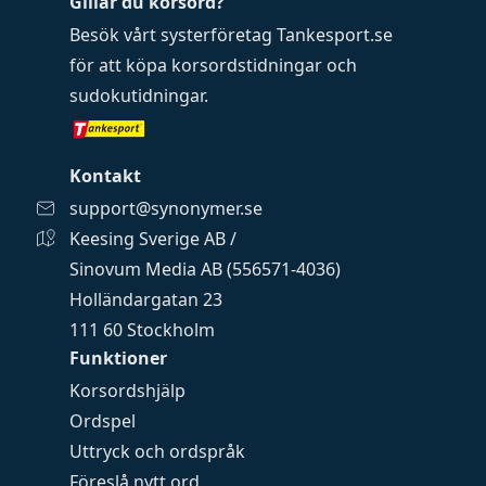
Gillar du korsord?
Besök vårt systerföretag
Tankesport.se
för att köpa
korsordstidningar
och
sudokutidningar
.
Kontakt
support@synonymer.se
Keesing Sverige AB /
Sinovum Media AB (556571-4036)
Holländargatan 23
111 60 Stockholm
Funktioner
Korsordshjälp
Ordspel
Uttryck och ordspråk
Föreslå nytt ord