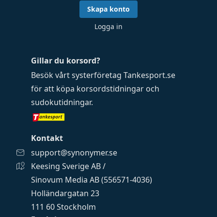
Skapa konto
Logga in
Gillar du korsord?
Besök vårt systerföretag
Tankesport.se
för att köpa
korsordstidningar
och
sudokutidningar
.
Kontakt
support@synonymer.se
Keesing Sverige AB /
Sinovum Media AB (556571-4036)
Holländargatan 23
111 60 Stockholm