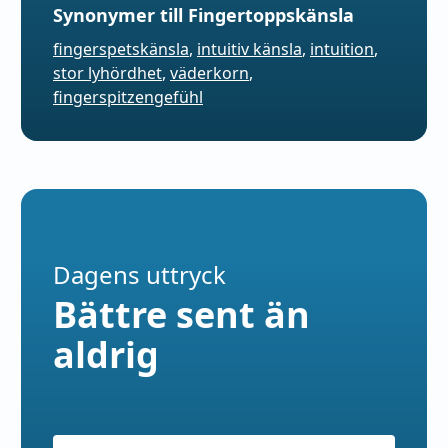
Synonymer till Fingertoppskänsla
fingerspetskänsla
,
intuitiv känsla
,
intuition
,
stor lyhördhet
,
väderkorn
,
fingerspitzengefühl
Dagens uttryck
Bättre sent än
aldrig