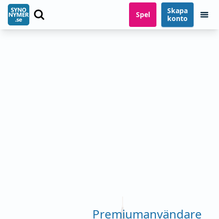
Skapa
Spel
konto
Premiumanvändare