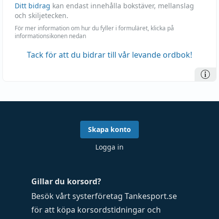
Ditt bidrag
kan endast innehålla bokstäver, mellanslag
och skiljetecken.
För mer information om hur du fyller i formuläret, klicka på
informationsikonen nedan
Tack för att du bidrar till vår levande ordbok!
Skapa konto
Logga in
Gillar du korsord?
Besök vårt systerföretag
Tankesport.se
för att köpa
korsordstidningar
och