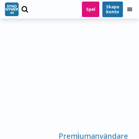
Skapa
Spel
konto
Premiumanvändare