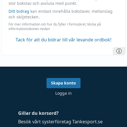
stor bokstav och avsluta med punkt.
Ditt bidrag
kan endast innehålla bokstäver, mellanslag
och skiljetecken.
För mer information om hur du fyller i formuläret, klicka på
informationsikonen nedan
Tack för att du bidrar till vår levande ordbok!
Skapa konto
Logga in
Gillar du korsord?
Besök vårt systerföretag
Tankesport.se