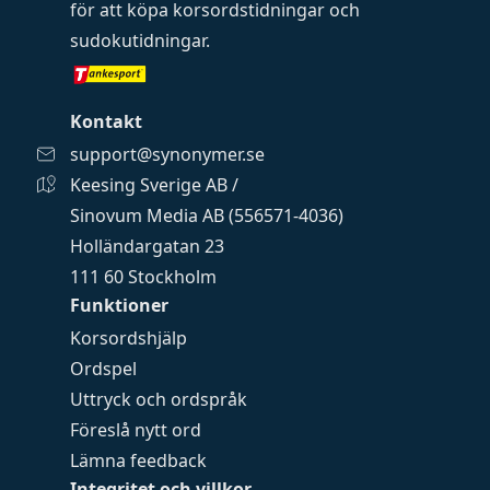
för att köpa
korsordstidningar
och
sudokutidningar
.
Kontakt
support@synonymer.se
Keesing Sverige AB /
Sinovum Media AB (556571-4036)
Holländargatan 23
111 60 Stockholm
Funktioner
Korsordshjälp
Ordspel
Uttryck och ordspråk
Föreslå nytt ord
Lämna feedback
Integritet och villkor