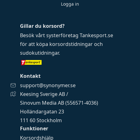
Logga in
Gillar du korsord?
Besök vårt systerföretag
Tankesport.se
för att köpa
korsordstidningar
och
sudokutidningar
.
Kontakt
support@synonymer.se
Keesing Sverige AB /
Sinovum Media AB (556571-4036)
Holländargatan 23
111 60 Stockholm
Funktioner
Korsordshjälp