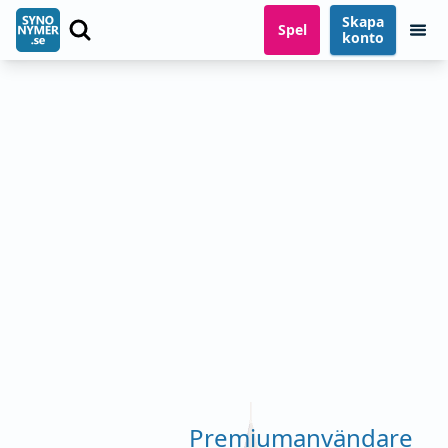
Skapa
Spel
konto
Premiumanvändare