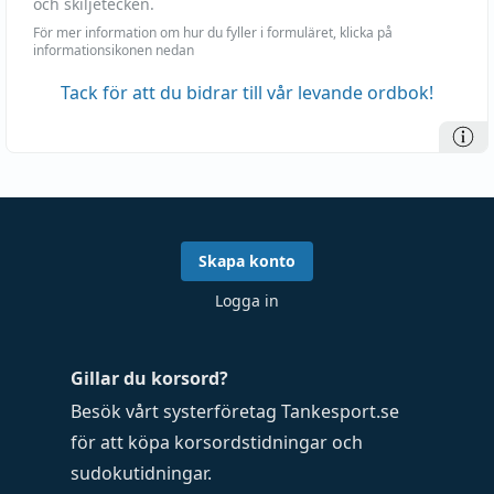
och skiljetecken.
För mer information om hur du fyller i formuläret, klicka på
informationsikonen nedan
Tack för att du bidrar till vår levande ordbok!
Skapa konto
Logga in
Gillar du korsord?
Besök vårt systerföretag
Tankesport.se
för att köpa
korsordstidningar
och
sudokutidningar
.