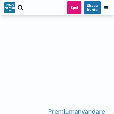
Skapa
Spel
konto
Premiumanvändare