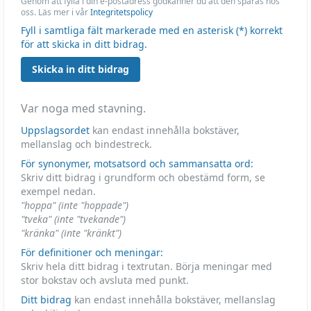
Genom att fylla i din e-postadress godkänner du att den sparas hos
oss. Läs mer i vår
Integritetspolicy
Fyll i samtliga fält markerade med en asterisk (*) korrekt
för att skicka in ditt bidrag.
Skicka in ditt bidrag
Var noga med stavning.
Uppslagsordet
kan endast innehålla bokstäver,
mellanslag och bindestreck.
För synonymer, motsatsord och sammansatta ord:
Skriv ditt bidrag i grundform och obestämd form, se
exempel nedan.
"hoppa" (inte "hoppade")
"tveka" (inte "tvekande")
"kränka" (inte "kränkt")
För definitioner och meningar:
Skriv hela ditt bidrag i textrutan. Börja meningar med
stor bokstav och avsluta med punkt.
Ditt bidrag
kan endast innehålla bokstäver, mellanslag